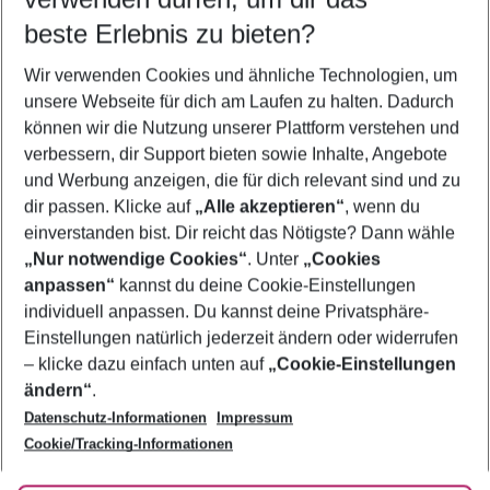
10.08.26
–
08.08.27
5-8 Nächte
beste Erlebnis zu bieten?
Wer wird verreisen
Wir verwenden Cookies und ähnliche Technologien, um
2 Erwachsene
Keine Kinder
unsere Webseite für dich am Laufen zu halten. Dadurch
können wir die Nutzung unserer Plattform verstehen und
Mehr Filter anzeigen
verbessern, dir Support bieten sowie Inhalte, Angebote
und Werbung anzeigen, die für dich relevant sind und zu
dir passen. Klicke auf
„Alle akzeptieren“
, wenn du
einverstanden bist. Dir reicht das Nötigste? Dann wähle
„Nur notwendige Cookies“
. Unter
„Cookies
anpassen“
kannst du deine Cookie-Einstellungen
Footer
Footer navigation
individuell anpassen. Du kannst deine Privatsphäre-
Über uns
Einstellungen natürlich jederzeit ändern oder widerrufen
AGB
– klicke dazu einfach unten auf
„Cookie-Einstellungen
Service & Hilfe
Bestpreisgarantie
ändern“
.
Datenschutz-Informationen
Impressum
Agenturbetreuung
Cookie-Einstellungen ändern
Folge uns
Barrierefreies Reisen
Cookie/Tracking-Informationen
Cookie-Richtlinie
Check-in
Datenschutz