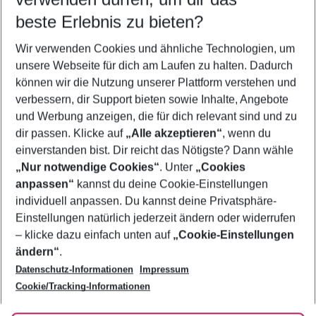
09.08.26
–
07.08.27
5-8 Nächte
beste Erlebnis zu bieten?
Wer wird verreisen
Wir verwenden Cookies und ähnliche Technologien, um
2 Erwachsene
Keine Kinder
unsere Webseite für dich am Laufen zu halten. Dadurch
können wir die Nutzung unserer Plattform verstehen und
Mehr Filter anzeigen
verbessern, dir Support bieten sowie Inhalte, Angebote
und Werbung anzeigen, die für dich relevant sind und zu
dir passen. Klicke auf
„Alle akzeptieren“
, wenn du
einverstanden bist. Dir reicht das Nötigste? Dann wähle
„Nur notwendige Cookies“
. Unter
„Cookies
anpassen“
kannst du deine Cookie-Einstellungen
Footer
Footer navigation
individuell anpassen. Du kannst deine Privatsphäre-
Über uns
Einstellungen natürlich jederzeit ändern oder widerrufen
AGB
– klicke dazu einfach unten auf
„Cookie-Einstellungen
Service & Hilfe
Bestpreisgarantie
ändern“
.
Datenschutz-Informationen
Impressum
Agenturbetreuung
Cookie-Einstellungen ändern
Folge uns
Barrierefreies Reisen
Cookie/Tracking-Informationen
Cookie-Richtlinie
Check-in
Datenschutz