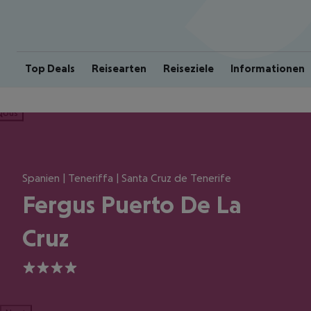
Top Deals
Reisearten
Reiseziele
Informationen
ious
Spanien | Teneriffa | Santa Cruz de Tenerife
Fergus Puerto De La
Cruz
4