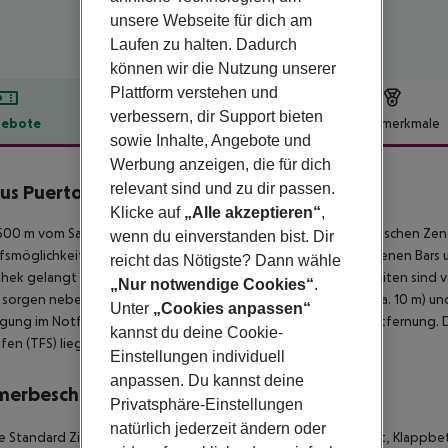
unsere Webseite für dich am
Laufen zu halten. Dadurch
können wir die Nutzung unserer
Plattform verstehen und
verbessern, dir Support bieten
ebote
Hotelbeschreibung
Hotelmerkmale
sowie Inhalte, Angebote und
lbeschreibung
Werbung anzeigen, die für dich
relevant sind und zu dir passen.
us Puerto De La Cruz
4
Klicke auf
„Alle akzeptieren“
,
00 m vom Sandstrand entfernt gelegenes Hotel. Zum touristischen Zentrum
wenn du einverstanden bist. Dir
fsmöglichkeiten liegen ca. 500 m vom Hotel. Die nächstgelegenen Bars u
reicht das Nötigste? Dann wähle
hek gelangt man nach rund 500 m. Folgende Sehenswürdigkeiten sind vom 
„Nur notwendige Cookies“
.
 sorgen neben einem Mietwagen-Verleih auch ein Taxistand (ca. 10 m) und e
Unter
„Cookies anpassen“
gung im Notfall befindet sich ein Krankenhaus in etwa 3 km Entfernung. De
kannst du deine Cookie-
fen (TFS) liegt in etwa 92 km Entfernung.
Einstellungen individuell
anpassen. Du kannst deine
merbeschreibung
Privatsphäre-Einstellungen
natürlich jederzeit ändern oder
e Standard Zimmer:
Mit Doppelbett, Twinbett oder Einzelbett, Klappbet