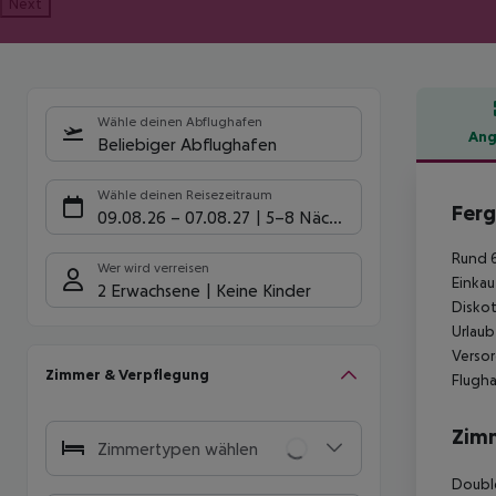
Next
Wähle deinen Abflughafen
Ang
Beliebiger Abflughafen
Hote
Wähle deinen Reisezeitraum
Ferg
09.08.26
–
07.08.27
5-8 Nächte
Rund 6
Wer wird verreisen
Einkau
2 Erwachsene
Keine Kinder
Diskot
Urlaub
Versor
Zimmer & Verpflegung
Flugha
Zim
Zimmertypen wählen
Doubl