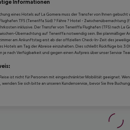
tige Informationen
chung eines Hotels auf La Gomera muss der Transfer von Ihnen gebucht w
Flughafen TFS (Teneriffa Süd) ? Fähre ? Hotel - Zwischenübernachtung (fal
hrkosten inklusive. Der Transfer von Teneriffa Flughafen (TFS) nach La G
wischen-Übernachtung auf Teneriffa notwendig sein. Bei planmäßiger A
immer am Ankunftstag erst ab der offiziellen Check-In-Zeit des jeweilig
es Hotels am Tag der Abreise einzuhalten. Dies schließt Rückflüge bis 3
 je nach Verfügbarkeit und gegen einen Aufpreis über unser Service Te
eis:
Reise ist nicht für Personen mit eingeschränkter Mobilität geeignet. We
 wenden Sie sich bitte an unseren Kundenservice, bevor Sie Ihre Buchung