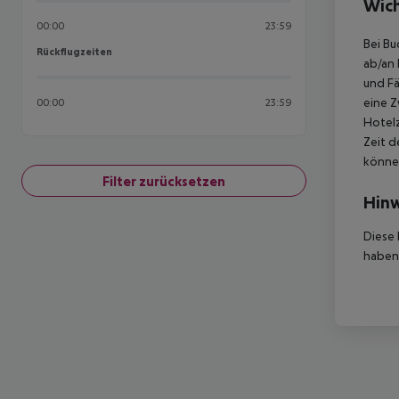
Wich
00:00
23:59
Bei Bu
Rückflugzeiten
Rückflugzeiten
ab/an 
und Fä
eine Z
00:00
23:59
Hotelz
Zeit d
können
Filter zurücksetzen
Hinw
Diese 
haben,