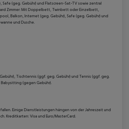
, Safe (geg. Gebühr) und Flatscreen-Sat-TV sowie zentral
ard Zimmer:
Mit Doppelbett, Twinbett oder Einzelbett,
ool, Balkon, Internet (geg. Gebühr), Safe (geg. Gebühr) und
dewanne und Dusche.
 akzeptieren
Gebühr), Tischtennis (ggf. geg. Gebühr) und Tennis (ggf. geg.
 Babysitting (gegen Gebühr).
allen. Einige Dienstleistungen hängen von der Jahreszeit und
ch. Kreditkarten: Visa und Euro/MasterCard.