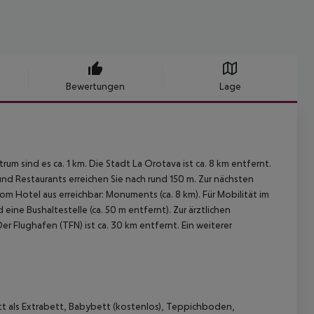
Bewertungen
Lage
 sind es ca. 1 km. Die Stadt La Orotava ist ca. 8 km entfernt.
nd Restaurants erreichen Sie nach rund 150 m. Zur nächsten
Hotel aus erreichbar: Monuments (ca. 8 km). Für Mobilität im
ine Bushaltestelle (ca. 50 m entfernt). Zur ärztlichen
r Flughafen (TFN) ist ca. 30 km entfernt. Ein weiterer
t als Extrabett, Babybett (kostenlos), Teppichboden,