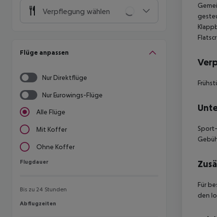
Gemein
Verpflegung wählen
geste
Klappb
Flatsc
Flüge anpassen
Ver
Nur Direktflüge
Frühst
Nur Eurowings-Flüge
Unte
Alle Flüge
Sport-
Mit Koffer
Gebühr
Ohne Koffer
Flugdauer
Zusä
Flugdauer
Für be
Bis zu 24 Stunden
den lo
Abflugzeiten
Abflugzeiten