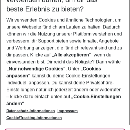
09.08.26
–
07.08.27
5-8 Nächte
beste Erlebnis zu bieten?
Wer wird verreisen
Wir verwenden Cookies und ähnliche Technologien, um
2 Erwachsene
Keine Kinder
unsere Webseite für dich am Laufen zu halten. Dadurch
können wir die Nutzung unserer Plattform verstehen und
Mehr Filter anzeigen
verbessern, dir Support bieten sowie Inhalte, Angebote
und Werbung anzeigen, die für dich relevant sind und zu
dir passen. Klicke auf
„Alle akzeptieren“
, wenn du
einverstanden bist. Dir reicht das Nötigste? Dann wähle
„Nur notwendige Cookies“
. Unter
„Cookies
anpassen“
kannst du deine Cookie-Einstellungen
Footer
Footer navigation
individuell anpassen. Du kannst deine Privatsphäre-
Über uns
Einstellungen natürlich jederzeit ändern oder widerrufen
AGB
– klicke dazu einfach unten auf
„Cookie-Einstellungen
Service & Hilfe
Bestpreisgarantie
ändern“
.
Datenschutz-Informationen
Impressum
Agenturbetreuung
Cookie-Einstellungen ändern
Folge uns
Barrierefreies Reisen
Cookie/Tracking-Informationen
Cookie-Richtlinie
Check-in
Datenschutz