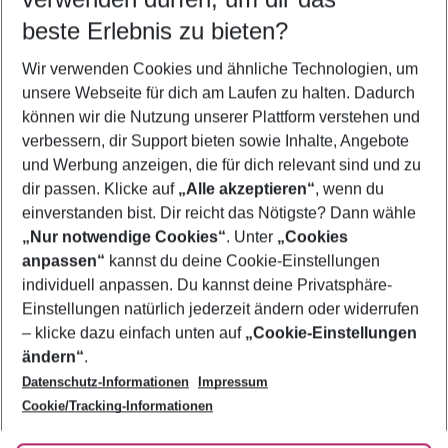
09.08.26
–
07.08.27
5-8 Nächte
beste Erlebnis zu bieten?
Wer wird verreisen
Wir verwenden Cookies und ähnliche Technologien, um
2 Erwachsene
Keine Kinder
unsere Webseite für dich am Laufen zu halten. Dadurch
können wir die Nutzung unserer Plattform verstehen und
Mehr Filter anzeigen
verbessern, dir Support bieten sowie Inhalte, Angebote
und Werbung anzeigen, die für dich relevant sind und zu
dir passen. Klicke auf
„Alle akzeptieren“
, wenn du
einverstanden bist. Dir reicht das Nötigste? Dann wähle
„Nur notwendige Cookies“
. Unter
„Cookies
anpassen“
kannst du deine Cookie-Einstellungen
Footer
Footer navigation
individuell anpassen. Du kannst deine Privatsphäre-
Über uns
Einstellungen natürlich jederzeit ändern oder widerrufen
AGB
– klicke dazu einfach unten auf
„Cookie-Einstellungen
Service & Hilfe
Bestpreisgarantie
ändern“
.
Datenschutz-Informationen
Impressum
Agenturbetreuung
Cookie-Einstellungen ändern
Folge uns
Barrierefreies Reisen
Cookie/Tracking-Informationen
Cookie-Richtlinie
Check-in
Datenschutz