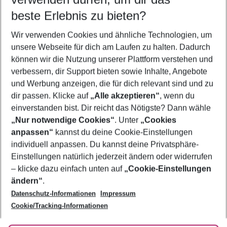
10.08.26
–
08.08.27
5-8 Nächte
beste Erlebnis zu bieten?
Wer wird verreisen
Wir verwenden Cookies und ähnliche Technologien, um
2 Erwachsene
Keine Kinder
unsere Webseite für dich am Laufen zu halten. Dadurch
können wir die Nutzung unserer Plattform verstehen und
Mehr Filter anzeigen
verbessern, dir Support bieten sowie Inhalte, Angebote
und Werbung anzeigen, die für dich relevant sind und zu
dir passen. Klicke auf
„Alle akzeptieren“
, wenn du
einverstanden bist. Dir reicht das Nötigste? Dann wähle
„Nur notwendige Cookies“
. Unter
„Cookies
anpassen“
kannst du deine Cookie-Einstellungen
Footer
Footer navigation
individuell anpassen. Du kannst deine Privatsphäre-
Über uns
Einstellungen natürlich jederzeit ändern oder widerrufen
AGB
– klicke dazu einfach unten auf
„Cookie-Einstellungen
Service & Hilfe
Bestpreisgarantie
ändern“
.
Datenschutz-Informationen
Impressum
Agenturbetreuung
Cookie-Einstellungen ändern
Folge uns
Barrierefreies Reisen
Cookie/Tracking-Informationen
Cookie-Richtlinie
Check-in
Datenschutz