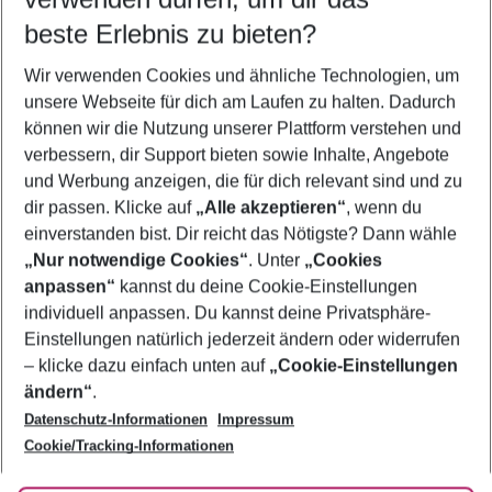
10.08.26
–
08.08.27
5-8 Nächte
beste Erlebnis zu bieten?
Wer wird verreisen
Wir verwenden Cookies und ähnliche Technologien, um
2 Erwachsene
Keine Kinder
unsere Webseite für dich am Laufen zu halten. Dadurch
können wir die Nutzung unserer Plattform verstehen und
Mehr Filter anzeigen
verbessern, dir Support bieten sowie Inhalte, Angebote
und Werbung anzeigen, die für dich relevant sind und zu
dir passen. Klicke auf
„Alle akzeptieren“
, wenn du
einverstanden bist. Dir reicht das Nötigste? Dann wähle
„Nur notwendige Cookies“
. Unter
„Cookies
anpassen“
kannst du deine Cookie-Einstellungen
Footer
Footer navigation
individuell anpassen. Du kannst deine Privatsphäre-
Über uns
Einstellungen natürlich jederzeit ändern oder widerrufen
AGB
– klicke dazu einfach unten auf
„Cookie-Einstellungen
Service & Hilfe
Bestpreisgarantie
ändern“
.
Datenschutz-Informationen
Impressum
Agenturbetreuung
Cookie-Einstellungen ändern
Folge uns
Barrierefreies Reisen
Cookie/Tracking-Informationen
Cookie-Richtlinie
Check-in
Datenschutz