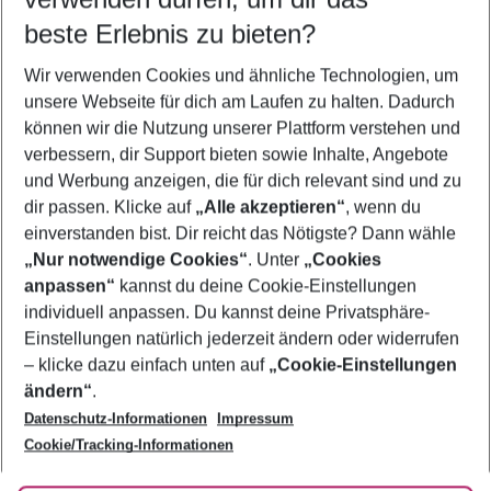
10.08.26
–
08.08.27
5-8 Nächte
beste Erlebnis zu bieten?
Wer wird verreisen
Wir verwenden Cookies und ähnliche Technologien, um
2 Erwachsene
Keine Kinder
unsere Webseite für dich am Laufen zu halten. Dadurch
können wir die Nutzung unserer Plattform verstehen und
Mehr Filter anzeigen
verbessern, dir Support bieten sowie Inhalte, Angebote
und Werbung anzeigen, die für dich relevant sind und zu
dir passen. Klicke auf
„Alle akzeptieren“
, wenn du
einverstanden bist. Dir reicht das Nötigste? Dann wähle
„Nur notwendige Cookies“
. Unter
„Cookies
anpassen“
kannst du deine Cookie-Einstellungen
Footer
Footer navigation
individuell anpassen. Du kannst deine Privatsphäre-
Über uns
Einstellungen natürlich jederzeit ändern oder widerrufen
AGB
– klicke dazu einfach unten auf
„Cookie-Einstellungen
Service & Hilfe
Bestpreisgarantie
ändern“
.
Datenschutz-Informationen
Impressum
Agenturbetreuung
Cookie-Einstellungen ändern
Folge uns
Barrierefreies Reisen
Cookie/Tracking-Informationen
Cookie-Richtlinie
Check-in
Datenschutz