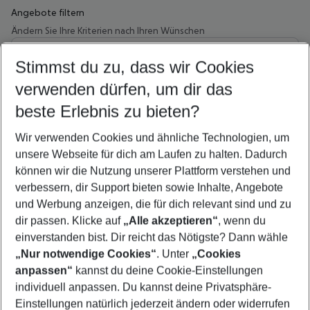
Angebote filtern
Ändern Sie Ihre Kriterien nach Ihren Wünschen
Wähle deinen Abflughafen
Beliebiger Abflughafen
Stimmst du zu, dass wir Cookies
verwenden dürfen, um dir das
Wähle deinen Reisezeitraum
09.08.26
–
07.08.27
5-8 Nächte
beste Erlebnis zu bieten?
Wer wird verreisen
Wir verwenden Cookies und ähnliche Technologien, um
2 Erwachsene
Keine Kinder
unsere Webseite für dich am Laufen zu halten. Dadurch
können wir die Nutzung unserer Plattform verstehen und
Mehr Filter anzeigen
verbessern, dir Support bieten sowie Inhalte, Angebote
und Werbung anzeigen, die für dich relevant sind und zu
dir passen. Klicke auf
„Alle akzeptieren“
, wenn du
einverstanden bist. Dir reicht das Nötigste? Dann wähle
„Nur notwendige Cookies“
. Unter
„Cookies
anpassen“
kannst du deine Cookie-Einstellungen
Footer
Footer navigation
individuell anpassen. Du kannst deine Privatsphäre-
Über uns
Einstellungen natürlich jederzeit ändern oder widerrufen