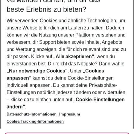
10.08.26
–
08.08.27
5-8 Nächte
beste Erlebnis zu bieten?
Wer wird verreisen
Wir verwenden Cookies und ähnliche Technologien, um
2 Erwachsene
Keine Kinder
unsere Webseite für dich am Laufen zu halten. Dadurch
können wir die Nutzung unserer Plattform verstehen und
Mehr Filter anzeigen
verbessern, dir Support bieten sowie Inhalte, Angebote
und Werbung anzeigen, die für dich relevant sind und zu
dir passen. Klicke auf
„Alle akzeptieren“
, wenn du
einverstanden bist. Dir reicht das Nötigste? Dann wähle
„Nur notwendige Cookies“
. Unter
„Cookies
anpassen“
kannst du deine Cookie-Einstellungen
Footer
Footer navigation
individuell anpassen. Du kannst deine Privatsphäre-
Über uns
Einstellungen natürlich jederzeit ändern oder widerrufen
AGB
– klicke dazu einfach unten auf
„Cookie-Einstellungen
Service & Hilfe
Bestpreisgarantie
ändern“
.
Datenschutz-Informationen
Impressum
Agenturbetreuung
Cookie-Einstellungen ändern
Folge uns
Barrierefreies Reisen
Cookie/Tracking-Informationen
Cookie-Richtlinie
Check-in
Datenschutz