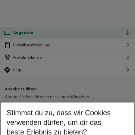
Angebote
Hotelbeschreibung
Hotelmerkmale
Lage
Angebote filtern
Ändern Sie Ihre Kriterien nach Ihren Wünschen
Wähle deinen Abflughafen
Beliebiger Abflughafen
Stimmst du zu, dass wir Cookies
verwenden dürfen, um dir das
Wähle deinen Reisezeitraum
11.08.26
–
09.08.27
5-8 Nächte
beste Erlebnis zu bieten?