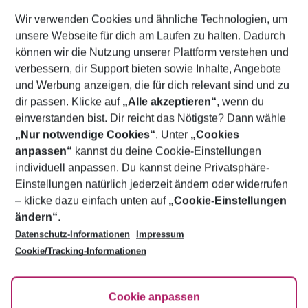
Wer wird verreisen
Wir verwenden Cookies und ähnliche Technologien, um
2 Erwachsene
Keine Kinder
unsere Webseite für dich am Laufen zu halten. Dadurch
können wir die Nutzung unserer Plattform verstehen und
Mehr Filter anzeigen
verbessern, dir Support bieten sowie Inhalte, Angebote
und Werbung anzeigen, die für dich relevant sind und zu
dir passen. Klicke auf
„Alle akzeptieren“
, wenn du
einverstanden bist. Dir reicht das Nötigste? Dann wähle
„Nur notwendige Cookies“
. Unter
„Cookies
anpassen“
kannst du deine Cookie-Einstellungen
Footer
Footer navigation
individuell anpassen. Du kannst deine Privatsphäre-
Über uns
Einstellungen natürlich jederzeit ändern oder widerrufen
AGB
– klicke dazu einfach unten auf
„Cookie-Einstellungen
Service & Hilfe
Bestpreisgarantie
ändern“
.
Datenschutz-Informationen
Impressum
Agenturbetreuung
Cookie-Einstellungen ändern
Folge uns
Barrierefreies Reisen
Cookie/Tracking-Informationen
Cookie-Richtlinie
Check-in
Datenschutz
FAQ
Fakten
Cookie anpassen
HanseMerkur Reiseversicherung
Flexibel buchen