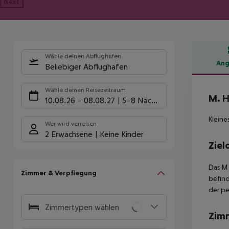
Next
Wähle deinen Abflughafen
Ang
Beliebiger Abflughafen
Hote
Wähle deinen Reisezeitraum
M. H
10.08.26
–
08.08.27
5-8 Nächte
Kleine
Wer wird verreisen
2 Erwachsene
Keine Kinder
Ziel
Das M 
Zimmer & Verpflegung
befind
der pe
Zimmertypen wählen
Zim