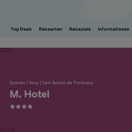
Top Deals
Reisearten
Reiseziele
Informationen
ious
Spanien | Ibiza | Sant Antoni de Portmany
M. Hotel
4