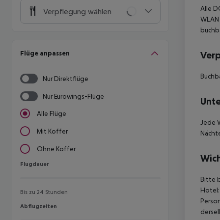
Alle D
Verpflegung wählen
WLAN s
buchba
Flüge anpassen
Ver
Buchba
Nur Direktflüge
Nur Eurowings-Flüge
Unte
Alle Flüge
Jede W
Mit Koffer
Nächte
Ohne Koffer
Wich
Flugdauer
Flugdauer
Bitte 
Hotel:
Bis zu 24 Stunden
Person
Abflugzeiten
Abflugzeiten
dersel