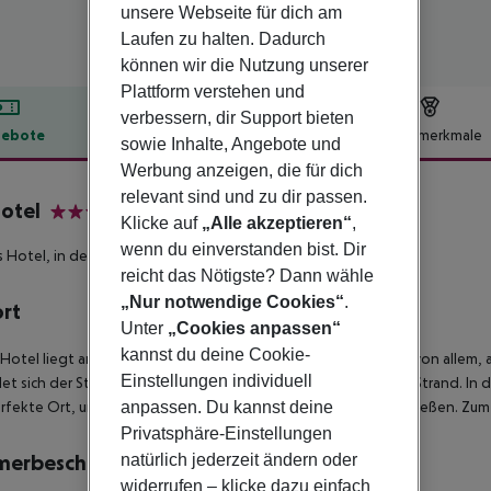
unsere Webseite für dich am
Laufen zu halten. Dadurch
können wir die Nutzung unserer
Plattform verstehen und
verbessern, dir Support bieten
ebote
Hotelbeschreibung
Hotelmerkmale
sowie Inhalte, Angebote und
lbeschreibung
Werbung anzeigen, die für dich
relevant sind und zu dir passen.
otel
Klicke auf
„Alle akzeptieren“
,
4
wenn du einverstanden bist. Dir
s Hotel, in der Nähe des Zentrums von San Antonio
reicht das Nötigste? Dann wähle
„Nur notwendige Cookies“
.
ort
Unter
„Cookies anpassen“
kannst du deine Cookie-
Hotel liegt am Rande von San Antonio und doch in der Nähe von allem, 
Einstellungen individuell
et sich der Strand Cala Gració, ein 100 % familienfreundlicher Strand. I
rfekte Ort, um Ibizas spektakulären Sonnenuntergang zu genießen. Zum 
anpassen. Du kannst deine
Privatsphäre-Einstellungen
merbeschreibung
natürlich jederzeit ändern oder
widerrufen – klicke dazu einfach