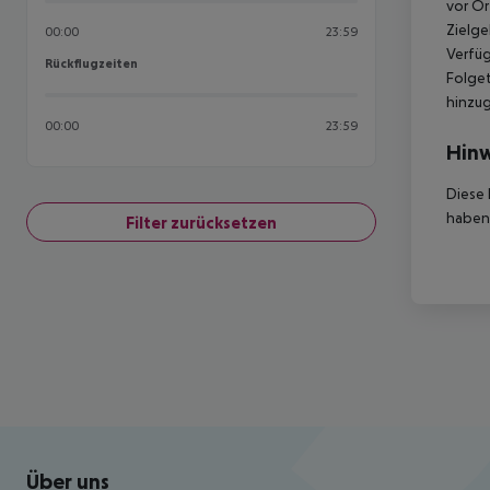
vor Or
Zielge
00:00
23:59
Verfüg
Rückflugzeiten
Rückflugzeiten
Folget
hinzu
00:00
23:59
Hinw
Diese 
haben,
Filter zurücksetzen
Footer
Footer navigation
Über uns