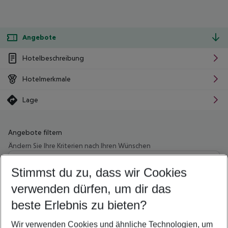
Angebote
Hotelbeschreibung
Hotelmerkmale
Lage
Angebote filtern
Ändern Sie Ihre Kriterien nach Ihren Wünschen
Wähle deinen Abflughafen
Beliebiger Abflughafen
Stimmst du zu, dass wir Cookies
verwenden dürfen, um dir das
Wähle deinen Reisezeitraum
10.08.26
–
08.08.27
5-8 Nächte
beste Erlebnis zu bieten?
Wer wird verreisen
Wir verwenden Cookies und ähnliche Technologien, um
2 Erwachsene
Keine Kinder