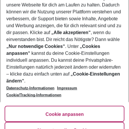
unsere Webseite für dich am Laufen zu halten. Dadurch
können wir die Nutzung unserer Plattform verstehen und
Mehr Filter anzeigen
verbessern, dir Support bieten sowie Inhalte, Angebote
und Werbung anzeigen, die für dich relevant sind und zu
dir passen. Klicke auf
„Alle akzeptieren“
, wenn du
einverstanden bist. Dir reicht das Nötigste? Dann wähle
„Nur notwendige Cookies“
. Unter
„Cookies
anpassen“
kannst du deine Cookie-Einstellungen
Footer
Footer navigation
individuell anpassen. Du kannst deine Privatsphäre-
Über uns
Einstellungen natürlich jederzeit ändern oder widerrufen
AGB
– klicke dazu einfach unten auf
„Cookie-Einstellungen
Service & Hilfe
Bestpreisgarantie
ändern“
.
Datenschutz-Informationen
Impressum
Agenturbetreuung
Cookie-Einstellungen ändern
Folge uns
Barrierefreies Reisen
Cookie/Tracking-Informationen
Cookie-Richtlinie
Check-in
Datenschutz
FAQ
Fakten
Cookie anpassen
HanseMerkur Reiseversicherung
Flexibel buchen
Hilfe & Kontakt
Impressum
Newsletter