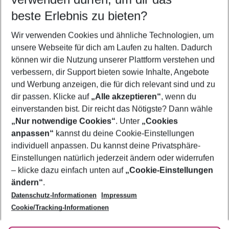
09.08.26
–
07.08.27
5-8 Nächte
beste Erlebnis zu bieten?
Wer wird verreisen
Wir verwenden Cookies und ähnliche Technologien, um
2 Erwachsene
Keine Kinder
unsere Webseite für dich am Laufen zu halten. Dadurch
können wir die Nutzung unserer Plattform verstehen und
Mehr Filter anzeigen
verbessern, dir Support bieten sowie Inhalte, Angebote
und Werbung anzeigen, die für dich relevant sind und zu
dir passen. Klicke auf
„Alle akzeptieren“
, wenn du
einverstanden bist. Dir reicht das Nötigste? Dann wähle
„Nur notwendige Cookies“
. Unter
„Cookies
anpassen“
kannst du deine Cookie-Einstellungen
Footer
Footer navigation
individuell anpassen. Du kannst deine Privatsphäre-
Über uns
Einstellungen natürlich jederzeit ändern oder widerrufen
AGB
– klicke dazu einfach unten auf
„Cookie-Einstellungen
Service & Hilfe
Bestpreisgarantie
ändern“
.
Datenschutz-Informationen
Impressum
Agenturbetreuung
Cookie-Einstellungen ändern
Folge uns
Barrierefreies Reisen
Cookie/Tracking-Informationen
Cookie-Richtlinie
Check-in
Datenschutz