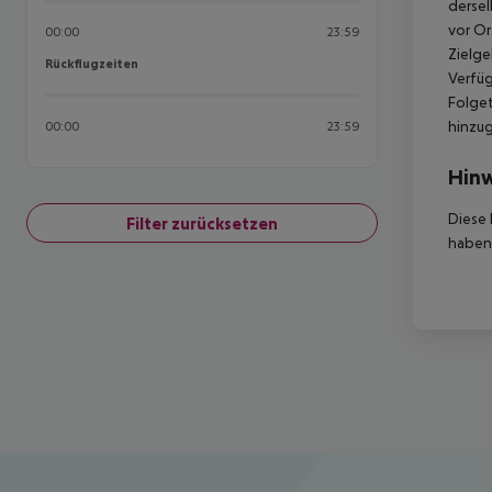
dersel
vor Or
00:00
23:59
Zielge
Rückflugzeiten
Rückflugzeiten
Verfüg
Folget
hinzu
00:00
23:59
Hinw
Diese 
Filter zurücksetzen
haben,
Footer