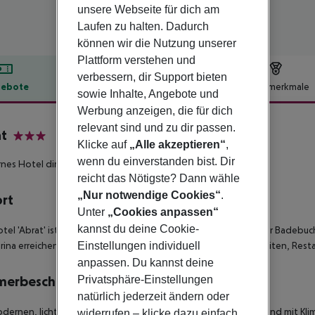
unsere Webseite für dich am
Laufen zu halten. Dadurch
können wir die Nutzung unserer
Plattform verstehen und
verbessern, dir Support bieten
ebote
Hotelbeschreibung
Hotelmerkmale
sowie Inhalte, Angebote und
lbeschreibung
Werbung anzeigen, die für dich
relevant sind und zu dir passen.
t
Klicke auf
„Alle akzeptieren“
,
3
wenn du einverstanden bist. Dir
es Hotel direkt an einer Bucht in San Antonio!
reicht das Nötigste? Dann wähle
„Nur notwendige Cookies“
.
ort
Unter
„Cookies anpassen“
kannst du deine Cookie-
tel 'Abrat' ist am Ende der Promenade wenige Meter von einer Badebuc
rina erreichen Sie nach etwa 1km. Zahlreiche Einkaufsmöglichkeiten, Rest
Einstellungen individuell
anpassen. Du kannst deine
merbeschreibung
Privatsphäre-Einstellungen
natürlich jederzeit ändern oder
dernen, lichtdurchfluteten DOPPELZIMMMER (TWIN ROOM) sind mit Klima
widerrufen – klicke dazu einfach