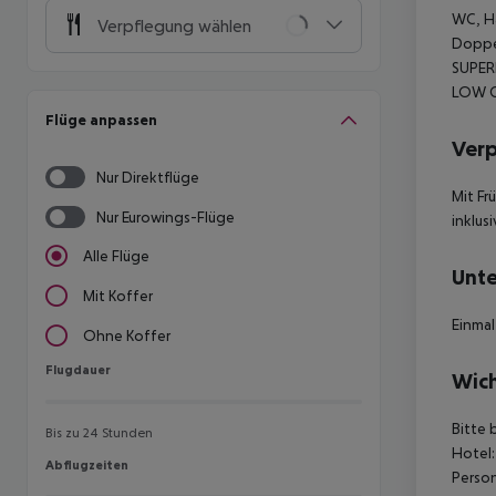
WC, Ha
Verpflegung wählen
Doppel
SUPER
LOW CO
Flüge anpassen
Ver
Nur Direktflüge
Mit Fr
Nur Eurowings-Flüge
inklusi
Alle Flüge
Unte
Mit Koffer
Einmal
Ohne Koffer
Flugdauer
Flugdauer
Wich
Bitte 
Bis zu 24 Stunden
Hotel:
Abflugzeiten
Abflugzeiten
Person