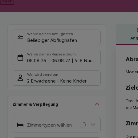
Next
Wähle deinen Abflughafen
Ang
Beliebiger Abflughafen
Hote
Wähle deinen Reisezeitraum
Abra
08.08.26
–
06.08.27
5-8 Nächte
Modern
Wer wird verreisen
2 Erwachsene
Keine Kinder
Ziel
Das Ho
Zimmer & Verpflegung
die Ma
Zim
Zimmertypen wählen
Die mo