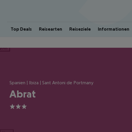
Top Deals
Reisearten
Reiseziele
Informationen
ious
Spanien | Ibiza | Sant Antoni de Portmany
Abrat
3