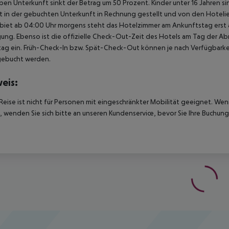
ben Unterkunft sinkt der Betrag um 50 Prozent. Kinder unter 16 Jahren 
t in der gebuchten Unterkunft in Rechnung gestellt und von den Hotelie
biet ab 04:00 Uhr morgens steht das Hotelzimmer am Ankunftstag erst ab
ung. Ebenso ist die offizielle Check-Out-Zeit des Hotels am Tag der Abre
ag ein. Früh-Check-In bzw. Spät-Check-Out können je nach Verfügbarkei
gebucht werden.
eis:
Reise ist nicht für Personen mit eingeschränkter Mobilität geeignet. We
 wenden Sie sich bitte an unseren Kundenservice, bevor Sie Ihre Buchung