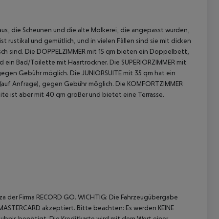
nhaus, die Scheunen und die alte Molkerei, die angepasst wurden,
ustikal und gemütlich, und in vielen Fällen sind sie mit dicken
ch sind.
Die DOPPELZIMMER mit 15 qm bieten ein Doppelbett,
d ein Bad/Toilette mit Haartrockner.
Die SUPERIORZIMMER mit
 gegen Gebühr möglich.
Die JUNIORSUITE mit 35 qm hat ein
(auf Anfrage), gegen Gebühr möglich.
Die KOMFORTZIMMER
te ist aber mit 40 qm größer und bietet eine Terrasse.
 akzeptieren
biza der Firma RECORD GO.
WICHTIG: Die Fahrzeugübergabe
r MASTERCARD akzeptiert. Bitte beachten: Es werden KEINE
aubnis benötigt.
Die Kreditkarte wird mit dem Wert einer