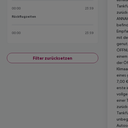
Tankfü
00:00
23:59
zurück
Rückflugzeiten
Rückflugzeiten
ANNA
befind
Empfan
00:00
23:59
mit de
genutz
ÖFFNUN
einem 
Filter zurücksetzen
der Öf
Klimaa
eines 
7,00 
erste 
vollg
einer 
zurück
Tankfü
unbegr
Autosc