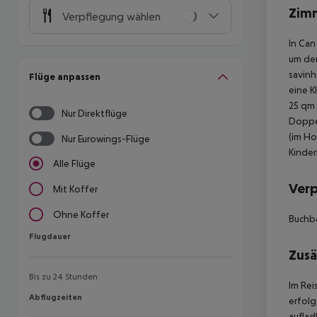
Zim
Verpflegung wählen
In Can
um den
savinh
Flüge anpassen
eine K
25 qm 
Nur Direktflüge
Doppel
(im Ho
Nur Eurowings-Flüge
Kinder
Alle Flüge
Ver
Mit Koffer
Ohne Koffer
Buchba
Flugdauer
Flugdauer
Zusä
Bis zu 24 Stunden
Im Rei
Abflugzeiten
Abflugzeiten
erfolg
auflad