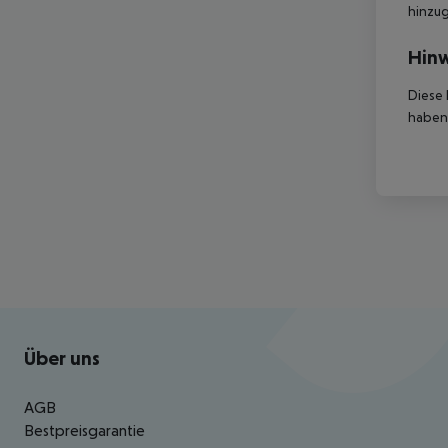
hinzu
Hinw
Diese 
haben,
Footer
Footer navigation
Über uns
AGB
Bestpreisgarantie