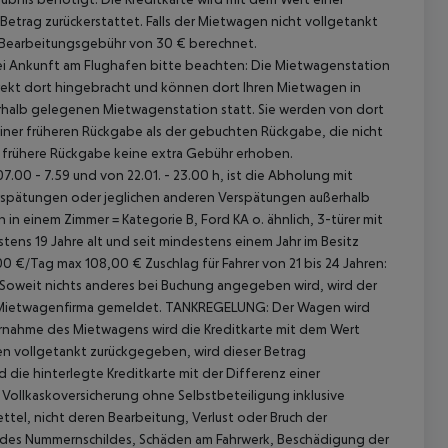
Betrag zurückerstattet.
Falls der Mietwagen nicht vollgetankt
 Bearbeitungsgebühr von 30 € berechnet.
i Ankunft am Flughafen bitte beachten: Die Mietwagenstation
irekt dort hingebracht und können dort Ihren Mietwagen in
halb gelegenen Mietwagenstation statt. Sie werden von dort
einer früheren Rückgabe als der gebuchten Rückgabe, die nicht
e frühere Rückgabe keine extra Gebühr erhoben.
.00 - 7.59 und von 22.01. - 23.00 h, ist die Abholung mit
erspätungen oder jeglichen anderen Verspätungen außerhalb
einem Zimmer = Kategorie B, Ford KA o. ähnlich, 3-türer mit
tens 19 Jahre alt und seit mindestens einem Jahr im Besitz
9,00 €/Tag max 108,00 €
Zuschlag für Fahrer von 21 bis 24 Jahren:
Soweit nichts anderes bei Buchung angegeben wird, wird der
 Mietwagenfirma gemeldet.
TANKREGELUNG:
Der Wagen wird
nahme des Mietwagens wird die Kreditkarte mit dem Wert
en vollgetankt zurückgegeben, wird dieser Betrag
 die hinterlegte Kreditkarte mit der Differenz einer
Vollkaskoversicherung ohne Selbstbeteiligung inklusive
tel, nicht deren Bearbeitung, Verlust oder Bruch der
 des
Nummernschildes, Schäden am Fahrwerk, Beschädigung der