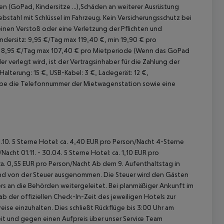
(GoPad, Kindersitze ...),Schäden an weiterer Ausrüstung
bstahl mit Schlüssel im Fahrzeug. Kein Versicherungsschutz bei
inen Verstoß oder eine Verletzung der Pflichten und
ndersitz: 9,95 €/Tag max 119,40 €, min 19,90 € pro
): 8,95 €/Tag max 107,40 € pro Mietperiode (Wenn das GoPad
 verlegt wird, ist der Vertragsinhaber für die Zahlung der
alterung: 15 €, USB-Kabel: 3 €, Ladegerät: 12 €,
be die Telefonnummer der Mietwagenstation sowie eine
31.10. 5 Sterne Hotel: ca. 4,40 EUR pro Person/Nacht 4-Sterne
acht 01.11. - 30.04. 5 Sterne Hotel: ca. 1,10 EUR pro
ca. 0,55 EUR pro Person/Nacht Ab dem 9. Aufenthaltstag in
sind von der Steuer ausgenommen. Die Steuer wird den Gästen
rs an die Behörden weitergeleitet. Bei planmäßiger Ankunft im
 der offiziellen Check-In-Zeit des jeweiligen Hotels zur
ise einzuhalten. Dies schließt Rückflüge bis 3:00 Uhr am
t und gegen einen Aufpreis über unser Service Team