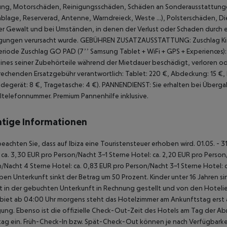
ng, Motorschäden, Reinigungsschäden, Schäden an Sonderausstattungen 
blage, Reserverad, Antenne, Warndreieck, Weste ...), Polsterschäden, Die
r Gewalt und bei Umständen, in denen der Verlust oder Schaden durch e
gungen verursacht wurde.
GEBÜHREN ZUSATZAUSSTATTUNG:
Zuschlag Ki
eriode
Zuschlag GO PAD (7’’ Samsung Tablet + WiFi + GPS + Experiences
ines seiner Zubehörteile während der Mietdauer beschädigt, verloren oder
echenden Ersatzgebühr verantwortlich: Tablet: 220 €, Abdeckung: 15 €, H
degerät: 8 €, Tragetasche: 4 €).
PANNENDIENST: Sie erhalten bei Überga
ltelefonnummer. Premium Pannenhilfe inklusive.
tige Informationen
beachten Sie, dass auf Ibiza eine Touristensteuer erhoben wird. 01.05. - 
 ca. 3,30 EUR pro Person/Nacht 3-1 Sterne Hotel: ca. 2,20 EUR pro Person/N
/Nacht 4 Sterne Hotel: ca. 0,83 EUR pro Person/Nacht 3-1 Sterne Hotel: 
ben Unterkunft sinkt der Betrag um 50 Prozent. Kinder unter 16 Jahren 
t in der gebuchten Unterkunft in Rechnung gestellt und von den Hotelie
biet ab 04:00 Uhr morgens steht das Hotelzimmer am Ankunftstag erst ab
ung. Ebenso ist die offizielle Check-Out-Zeit des Hotels am Tag der Abre
ag ein. Früh-Check-In bzw. Spät-Check-Out können je nach Verfügbarkei