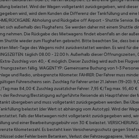
llung belastet. Wird der Wagen vollgetankt zurückgegeben, wird dieser 
gegeben wird, wird dem Kunden die Differenz der Tankfüllung und eine
HME/RÜCKGABE:
Abholung und Rückgabe off Airport - Shuttle Service.
Be
et sich außerhalb des Flughafens. Sie werden daher mit einem Shuttle d
g nehmen. Die Rückgabe des Mietwagens findet ebenfalls an der außer
m Shuttle wieder zum Flughafen gebracht.
Bitte beachten Sie, dass bei 
ten Miet-Tage des Wagens nicht zurückerstattet werden. Es wird für di
GSZEITEN: täglich 08.00 - 22.00 h.
Außerhalb dieser Öffnungszeiten, 07
Extra-Zuschlag von 40,- € möglich.
Dieser Zuschlag wird auch bei Flugv
fnungszeiten fällig.
WAGENTYP: Gemeinsame Buchung von 1-3 Personen in 
nlage und Radio, unbegrenzte Kilometer.
FAHRER:
Der Fahrer muss mindes
gültigen Führerscheins sein.
Zuschlag für Fahrer unter 21 Jahren (19-20): 
€/Tag max 84,00 €
Zuschlag zusätzlicher Fahrer: 7,95 €/Tag max. 95,40 €
in der Rechnung/Bestätigung aufgeführte Reisende als Hauptfahrer der
etankt übergeben und muss vollgetankt zurückgegeben werden. Bei Über
Tankfüllung belastet (der Wert ist abhängig vom Autotyp). Wird der Wag
erstattet. Falls der Mietwagen nicht vollgetankt zurückgegeben wird, wird
llung und einer Bearbeitungsgebühr von 30 € belastet.
VERSICHERUNG:
enzte Kilometerzahl.
Es besteht kein Versicherungsschutz gegen Strafzet
hlüssel oder Fehler beim Betanken, Verlust der Fahrzeugpapiere, Verlust