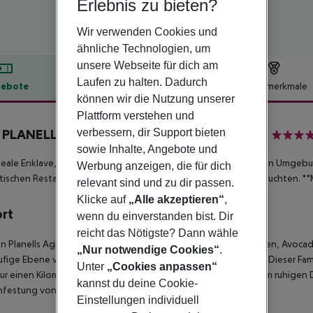
Erlebnis zu bieten?
Wir verwenden Cookies und
ähnliche Technologien, um
unsere Webseite für dich am
Laufen zu halten. Dadurch
ebote
Hotelbeschreibung
Hotelmerkmale
können wir die Nutzung unserer
lbeschreibung
Plattform verstehen und
verbessern, dir Support bieten
 PLANELLS AGROTURISMO inkl. Mietwagen
4
sowie Inhalte, Angebote und
deale Enklave, um einen Traumurlaub in einer intimen und ruhigen Umgeb
Werbung anzeigen, die für dich
ischen Restaurants, Kunsthandwerksmärkten und idyllischen Buchten.
**M
relevant sind und zu dir passen.
Klicke auf
„Alle akzeptieren“
,
ort
wenn du einverstanden bist. Dir
reicht das Nötigste? Dann wähle
n Planells Agrotourismus erwartet Sie zwischen Orangenbäumen, Avocad
„Nur notwendige Cookies“
.
ufige Ebene von Es Pla Roig in Sant Miquel de Balansat öffnet. Dieser Fam
Unter
„Cookies anpassen“
nur einen Kilometer von Sant Miquel de Balansat entfernt, einem ruhigen
kannst du deine Cookie-
nfestung von großer Schönheit.
Einstellungen individuell