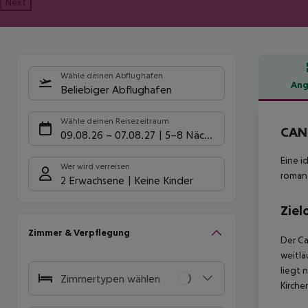
Next
Wähle deinen Abflughafen
Ang
Beliebiger Abflughafen
Hote
Wähle deinen Reisezeitraum
CAN
09.08.26
–
07.08.27
5-8 Nächte
Eine i
Wer wird verreisen
romant
2 Erwachsene
Keine Kinder
Ziel
Zimmer & Verpflegung
Der Ca
weitlä
liegt 
Zimmertypen wählen
Kirche