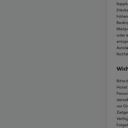
Kupplu
(Hecka
höhere
Bedin
Mietp
oder e
entspr
Autola
Notfal
Wich
Bitte 
Hotel:
Person
dersel
vor Or
Zielge
Verfüg
Folget