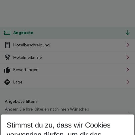
Angebote
Hotelbeschreibung
Hotelmerkmale
Bewertungen
Lage
Angebote filtern
Ändern Sie Ihre Kriterien nach Ihren Wünschen
Wähle deinen Abflughafen
Beliebiger Abflughafen
Stimmst du zu, dass wir Cookies
verwenden dürfen, um dir das
Wähle deinen Reisezeitraum