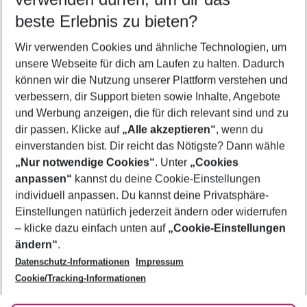
11.08.26
–
09.08.27
5-8 Nächte
beste Erlebnis zu bieten?
Wer wird verreisen
Wir verwenden Cookies und ähnliche Technologien, um
2 Erwachsene
Keine Kinder
unsere Webseite für dich am Laufen zu halten. Dadurch
können wir die Nutzung unserer Plattform verstehen und
Mehr Filter anzeigen
verbessern, dir Support bieten sowie Inhalte, Angebote
und Werbung anzeigen, die für dich relevant sind und zu
dir passen. Klicke auf
„Alle akzeptieren“
, wenn du
einverstanden bist. Dir reicht das Nötigste? Dann wähle
„Nur notwendige Cookies“
. Unter
„Cookies
anpassen“
kannst du deine Cookie-Einstellungen
Footer
Footer navigation
individuell anpassen. Du kannst deine Privatsphäre-
Über uns
Einstellungen natürlich jederzeit ändern oder widerrufen
AGB
– klicke dazu einfach unten auf
„Cookie-Einstellungen
Service & Hilfe
Bestpreisgarantie
ändern“
.
Datenschutz-Informationen
Impressum
Agenturbetreuung
Cookie-Einstellungen ändern
Folge uns
Barrierefreies Reisen
Cookie/Tracking-Informationen
Cookie-Richtlinie
Check-in
Datenschutz