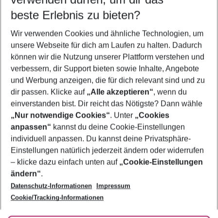
12.08.26
–
10.08.27
5-8 Nächte
beste Erlebnis zu bieten?
Wer wird verreisen
Wir verwenden Cookies und ähnliche Technologien, um
2 Erwachsene
Keine Kinder
unsere Webseite für dich am Laufen zu halten. Dadurch
können wir die Nutzung unserer Plattform verstehen und
Mehr Filter anzeigen
verbessern, dir Support bieten sowie Inhalte, Angebote
und Werbung anzeigen, die für dich relevant sind und zu
dir passen. Klicke auf
„Alle akzeptieren“
, wenn du
einverstanden bist. Dir reicht das Nötigste? Dann wähle
„Nur notwendige Cookies“
. Unter
„Cookies
anpassen“
kannst du deine Cookie-Einstellungen
Footer
Footer navigation
individuell anpassen. Du kannst deine Privatsphäre-
Über uns
Einstellungen natürlich jederzeit ändern oder widerrufen
AGB
– klicke dazu einfach unten auf
„Cookie-Einstellungen
Service & Hilfe
Bestpreisgarantie
ändern“
.
Datenschutz-Informationen
Impressum
Agenturbetreuung
Cookie-Einstellungen ändern
Folge uns
Barrierefreies Reisen
Cookie/Tracking-Informationen
Cookie-Richtlinie
Check-in
Datenschutz