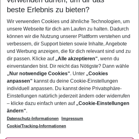
10.08.26
–
08.08.27
5-8 Nächte
beste Erlebnis zu bieten?
Wer wird verreisen
Wir verwenden Cookies und ähnliche Technologien, um
2 Erwachsene
Keine Kinder
unsere Webseite für dich am Laufen zu halten. Dadurch
können wir die Nutzung unserer Plattform verstehen und
Mehr Filter anzeigen
verbessern, dir Support bieten sowie Inhalte, Angebote
und Werbung anzeigen, die für dich relevant sind und zu
dir passen. Klicke auf
„Alle akzeptieren“
, wenn du
einverstanden bist. Dir reicht das Nötigste? Dann wähle
„Nur notwendige Cookies“
. Unter
„Cookies
anpassen“
kannst du deine Cookie-Einstellungen
Footer
Footer navigation
individuell anpassen. Du kannst deine Privatsphäre-
Über uns
Einstellungen natürlich jederzeit ändern oder widerrufen
AGB
– klicke dazu einfach unten auf
„Cookie-Einstellungen
Service & Hilfe
Bestpreisgarantie
ändern“
.
Datenschutz-Informationen
Impressum
Agenturbetreuung
Cookie-Einstellungen ändern
Folge uns
Barrierefreies Reisen
Cookie/Tracking-Informationen
Cookie-Richtlinie
Check-in
Datenschutz