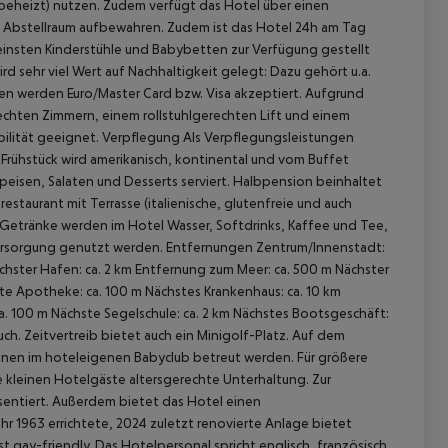
beheizt) nutzen. Zudem verfügt das Hotel über einen
n Abstellraum aufbewahren. Zudem ist das Hotel 24h am Tag
Kleinsten Kinderstühle und Babybetten zur Verfügung gestellt
d sehr viel Wert auf Nachhaltigkeit gelegt: Dazu gehört u.a.
en werden Euro/Master Card bzw. Visa akzeptiert. Aufgrund
erechten Zimmern, einem rollstuhlgerechten Lift und einem
ilität geeignet.
Verpflegung Als Verpflegungsleistungen
. Frühstück wird amerikanisch, kontinental und vom Buffet
isen, Salaten und Desserts serviert. Halbpension beinhaltet
restaurant mit Terrasse (italienische, glutenfreie und auch
s Getränke werden im Hotel Wasser, Softdrinks, Kaffee und Tee,
ersorgung genutzt werden.
Entfernungen Zentrum/Innenstadt:
 akzeptieren
ächster Hafen: ca. 2 km Entfernung zum Meer: ca. 500 m Nächster
hste Apotheke: ca. 100 m Nächstes Krankenhaus: ca. 10 km
ca. 100 m Nächste Segelschule: ca. 2 km Nächstes Bootsgeschäft:
uch. Zeitvertreib bietet auch ein Minigolf-Platz. Auf dem
können im hoteleigenen Babyclub betreut werden. Für größere
ie kleinen Hotelgäste altersgerechte Unterhaltung. Zur
entiert. Außerdem bietet das Hotel einen
r 1963 errichtete, 2024 zuletzt renovierte Anlage bietet
t gay-friendly. Das Hotelpersonal spricht englisch, französisch,