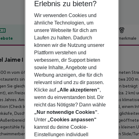
Erlebnis zu bieten?
Wir verwenden Cookies und
ähnliche Technologien, um
unsere Webseite für dich am
Laufen zu halten. Dadurch
ebote
Hotelbeschreibung
Hotelmerkmale
können wir die Nutzung unserer
lbeschreibung
Plattform verstehen und
l Jaime I
verbessern, dir Support bieten
3
sowie Inhalte, Angebote und
00 m vom öffentlichen und mit der blauen Flagge ausgezeichneten Strand
Werbung anzeigen, die für dich
staurants sind ca. 100 m entfernt. Zur Innenstadt sind es nur etwa 200 
relevant sind und zu dir passen.
en Sie gleichfalls nach ca. 100 m. Die Entfernung zum Flughafen beträgt
Klicke auf
„Alle akzeptieren“
,
nt), ein Freizeitpark (ca. 2 km), ein Aquapark (ca. 4 km), ein Kino (ca. 2 km
wenn du einverstanden bist. Dir
es Jahres. Am Strand gibt es eine Promenade zum Flanieren. Das klimatis
reicht das Nötigste? Dann wähle
ion (Check In rund um die Uhr möglich), einer Lobbybar, WLAN, einem In
„Nur notwendige Cookies“
.
inkäufe, Duschen und Umkleideräumen, Sanitätskasten, Parkmöglichkeiten
Unter
„Cookies anpassen“
 Außenbereich befindet sich neben einem Garten ein saisonal geöffneter
kannst du deine Cookie-
egestühle für Sie bereitstehen. Daneben finden Sie hier für die kleinen 
chwimmerbereich sowie einer Wasserrutsche (Typ Twister/Open Slide/Tunel
Einstellungen individuell