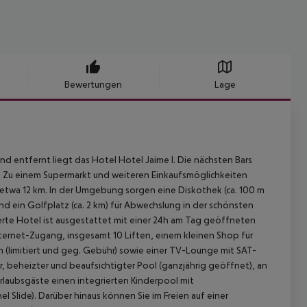
Bewertungen
Lage
 entfernt liegt das Hotel Hotel Jaime I. Die nächsten Bars
m. Zu einem Supermarkt und weiteren Einkaufsmöglichkeiten
 etwa 12 km. In der Umgebung sorgen eine Diskothek (ca. 100 m
) und ein Golfplatz (ca. 2 km) für Abwechslung in der schönsten
ierte Hotel ist ausgestattet mit einer 24h am Tag geöffneten
ternet-Zugang, insgesamt 10 Liften, einem kleinen Shop für
 (limitiert und geg. Gebühr) sowie einer TV-Lounge mit SAT-
, beheizter und beaufsichtigter Pool (ganzjährig geöffnet), an
Urlaubsgäste einen integrierten Kinderpool mit
 Slide). Darüber hinaus können Sie im Freien auf einer