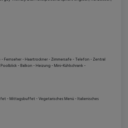
e
- Fernseher
- Haartrockner
- Zimmersafe
- Telefon
- Zentral
 Poolblick
- Balkon
- Heizung
- Mini-Kühlschrank
-
ffet
- Mittagsbuffet
- Vegetarisches Menü
- Italienisches