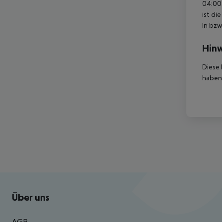
04:00 
ist di
In bzw
Hinw
Diese 
haben,
Footer
Footer navigation
Über uns
AGB