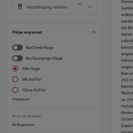
Sonnen
Verpflegung wählen
Geldau
videoü
werden
die Be
Flüge anpassen
seiner
rollst
bietet
Nur Direktflüge
angebo
Nur Eurowings-Flüge
Frühst
vegeta
Alle Flüge
Bier u
Mit Koffer
200 m 
Bahnho
Ohne Koffer
Nächst
Flugdauer
ca. 2 
Flugdauer
Hotelg
Kinder
Bis zu 24 Stunden
Unter
Abflugzeiten
Abflugzeiten
Erwac
insges