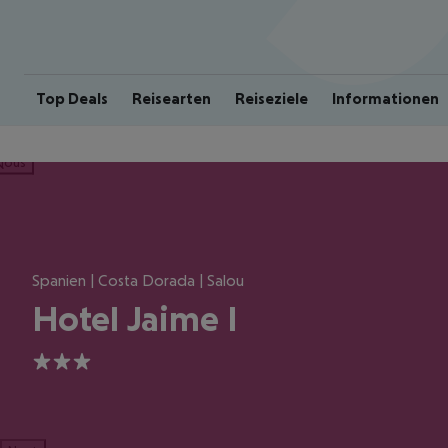
Top Deals
Reisearten
Reiseziele
Informationen
ious
Spanien | Costa Dorada | Salou
Hotel Jaime I
3