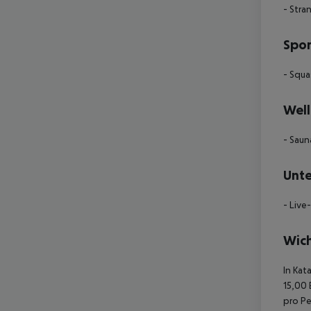
- Stra
Spor
- Squa
Well
- Saun
Unte
- Live
Wich
In Kat
15,00 
pro Pe