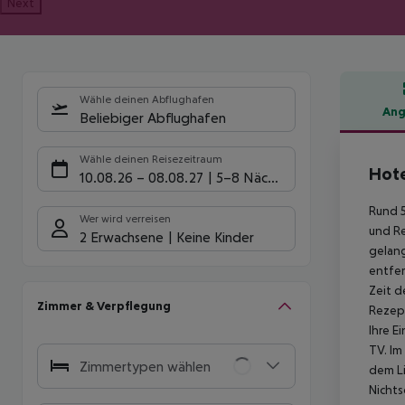
Next
Wähle deinen Abflughafen
Ang
Beliebiger Abflughafen
Hote
Wähle deinen Reisezeitraum
Hote
10.08.26
–
08.08.27
5-8 Nächte
Rund 5
Wer wird verreisen
und Re
2 Erwachsene
Keine Kinder
gelang
entfer
Zeit d
Zimmer & Verpflegung
Rezept
Ihre E
TV. Im
Zimmertypen wählen
dem Li
Nichts