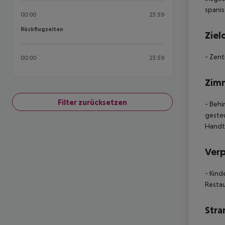
spanis
00:00
23:59
Rückflugzeiten
Rückflugzeiten
Ziel
- Zen
00:00
23:59
Zim
Filter zurücksetzen
- Behi
gesteu
Handt
Ver
- Kind
Resta
Stra