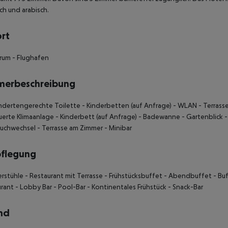
ch und arabisch.
ort
trum
- Flughafen
merbeschreibung
ndertengerechte Toilette
- Kinderbetten (auf Anfrage)
- WLAN
- Terrass
erte Klimaanlage
- Kinderbett (auf Anfrage)
- Badewanne
- Gartenblick
-
uchwechsel
- Terrasse am Zimmer
- Minibar
pflegung
erstühle
- Restaurant mit Terrasse
- Frühstücksbuffet
- Abendbuffet
- Bu
urant
- Lobby Bar
- Pool-Bar
- Kontinentales Frühstück
- Snack-Bar
nd