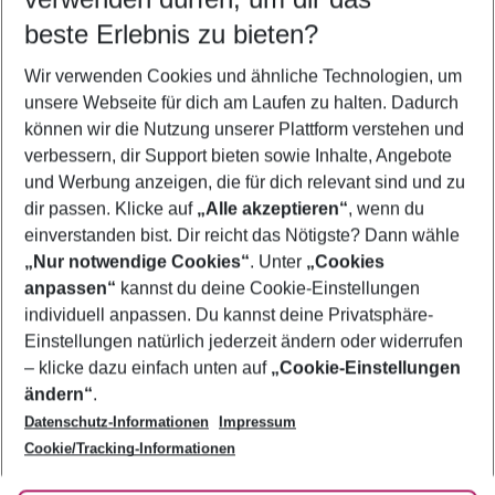
09.08.26
–
07.08.27
5-8 Nächte
beste Erlebnis zu bieten?
Wer wird verreisen
Wir verwenden Cookies und ähnliche Technologien, um
2 Erwachsene
Keine Kinder
unsere Webseite für dich am Laufen zu halten. Dadurch
können wir die Nutzung unserer Plattform verstehen und
Mehr Filter anzeigen
verbessern, dir Support bieten sowie Inhalte, Angebote
und Werbung anzeigen, die für dich relevant sind und zu
dir passen. Klicke auf
„Alle akzeptieren“
, wenn du
einverstanden bist. Dir reicht das Nötigste? Dann wähle
„Nur notwendige Cookies“
. Unter
„Cookies
anpassen“
kannst du deine Cookie-Einstellungen
Footer
Footer navigation
individuell anpassen. Du kannst deine Privatsphäre-
Über uns
Einstellungen natürlich jederzeit ändern oder widerrufen
AGB
– klicke dazu einfach unten auf
„Cookie-Einstellungen
Service & Hilfe
Bestpreisgarantie
ändern“
.
Datenschutz-Informationen
Impressum
Agenturbetreuung
Cookie-Einstellungen ändern
Folge uns
Barrierefreies Reisen
Cookie/Tracking-Informationen
Cookie-Richtlinie
Check-in
Datenschutz