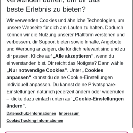
11.08.26
–
09.08.27
5-8 Nächte
beste Erlebnis zu bieten?
Wer wird verreisen
Wir verwenden Cookies und ähnliche Technologien, um
2 Erwachsene
Keine Kinder
unsere Webseite für dich am Laufen zu halten. Dadurch
können wir die Nutzung unserer Plattform verstehen und
Mehr Filter anzeigen
verbessern, dir Support bieten sowie Inhalte, Angebote
und Werbung anzeigen, die für dich relevant sind und zu
dir passen. Klicke auf
„Alle akzeptieren“
, wenn du
einverstanden bist. Dir reicht das Nötigste? Dann wähle
„Nur notwendige Cookies“
. Unter
„Cookies
anpassen“
kannst du deine Cookie-Einstellungen
Footer
Footer navigation
individuell anpassen. Du kannst deine Privatsphäre-
Über uns
Einstellungen natürlich jederzeit ändern oder widerrufen
AGB
– klicke dazu einfach unten auf
„Cookie-Einstellungen
Service & Hilfe
Bestpreisgarantie
ändern“
.
Datenschutz-Informationen
Impressum
Agenturbetreuung
Cookie-Einstellungen ändern
Folge uns
Barrierefreies Reisen
Cookie/Tracking-Informationen
Cookie-Richtlinie
Check-in
Datenschutz