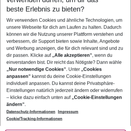
08.08.26
–
06.08.27
5-8 Nächte
beste Erlebnis zu bieten?
Wer wird verreisen
Wir verwenden Cookies und ähnliche Technologien, um
2 Erwachsene
Keine Kinder
unsere Webseite für dich am Laufen zu halten. Dadurch
können wir die Nutzung unserer Plattform verstehen und
Mehr Filter anzeigen
verbessern, dir Support bieten sowie Inhalte, Angebote
und Werbung anzeigen, die für dich relevant sind und zu
dir passen. Klicke auf
„Alle akzeptieren“
, wenn du
einverstanden bist. Dir reicht das Nötigste? Dann wähle
„Nur notwendige Cookies“
. Unter
„Cookies
anpassen“
kannst du deine Cookie-Einstellungen
Footer
Footer navigation
individuell anpassen. Du kannst deine Privatsphäre-
Über uns
Einstellungen natürlich jederzeit ändern oder widerrufen
AGB
– klicke dazu einfach unten auf
„Cookie-Einstellungen
Service & Hilfe
Bestpreisgarantie
ändern“
.
Datenschutz-Informationen
Impressum
Agenturbetreuung
Cookie-Einstellungen ändern
Folge uns
Barrierefreies Reisen
Cookie/Tracking-Informationen
Cookie-Richtlinie
Check-in
Datenschutz