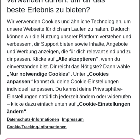
10.08.26
–
08.08.27
5-8 Nächte
beste Erlebnis zu bieten?
Wer wird verreisen
Wir verwenden Cookies und ähnliche Technologien, um
2 Erwachsene
Keine Kinder
unsere Webseite für dich am Laufen zu halten. Dadurch
können wir die Nutzung unserer Plattform verstehen und
Mehr Filter anzeigen
verbessern, dir Support bieten sowie Inhalte, Angebote
und Werbung anzeigen, die für dich relevant sind und zu
dir passen. Klicke auf
„Alle akzeptieren“
, wenn du
einverstanden bist. Dir reicht das Nötigste? Dann wähle
„Nur notwendige Cookies“
. Unter
„Cookies
anpassen“
kannst du deine Cookie-Einstellungen
Footer
Footer navigation
individuell anpassen. Du kannst deine Privatsphäre-
Über uns
Einstellungen natürlich jederzeit ändern oder widerrufen
AGB
– klicke dazu einfach unten auf
„Cookie-Einstellungen
Service & Hilfe
Bestpreisgarantie
ändern“
.
Datenschutz-Informationen
Impressum
Agenturbetreuung
Cookie-Einstellungen ändern
Folge uns
Barrierefreies Reisen
Cookie/Tracking-Informationen
Cookie-Richtlinie
Check-in
Datenschutz