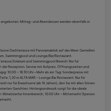
et angeboten. Mittag- und Abendessen werden ebenfalls in
 akzeptieren
lusive Dachterrasse mit Panoramablick auf das Meer.
Genießen
arium, Swimmingpool und Lounge/Bar/Restaurant.
errasse/Solarium und Swimmingpool Bereich: Nur für
 der Rezeption. Service mit Aufpreis. Öffnungszeiten und
gig: 10:00 – 18:30 Uhr
• Mehr als ein Tag: Sonderpreise mit
Tiefe: 1,20 m
ALTA MAR – Lounge Bar Restaurant. Nur für
eich nur für Erwachsene (ab 16 Jahren), den Sie mit allen Sinnen
irierten Gerichten.
Hintergrundmusik sorgt für die ideale
n.
Klimatisierter Innenbereich, 10:00 Uhr – Mitternacht (Speisen
ernacht.