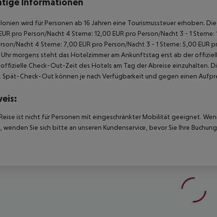
tige Informationen
alonien wird für Personen ab 16 Jahren eine Tourismussteuer erhoben. Die Z
EUR pro Person/Nacht 4 Sterne: 12,00 EUR pro Person/Nacht 3 - 1 Sterne:
rson/Nacht 4 Sterne: 7,00 EUR pro Person/Nacht 3 - 1 Sterne: 5,00 EUR 
Uhr morgens steht das Hotelzimmer am Ankunftstag erst ab der offiziel
e offizielle Check-Out-Zeit des Hotels am Tag der Abreise einzuhalten. D
. Spät-Check-Out können je nach Verfügbarkeit und gegen einen Aufpre
eis:
Reise ist nicht für Personen mit eingeschränkter Mobilität geeignet. We
 wenden Sie sich bitte an unseren Kundenservice, bevor Sie Ihre Buchung