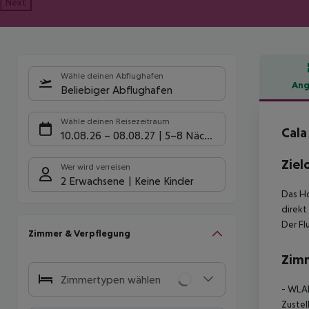
Next
Wähle deinen Abflughafen
Ang
Beliebiger Abflughafen
Hote
Wähle deinen Reisezeitraum
Cala
10.08.26
–
08.08.27
5-8 Nächte
Ziel
Wer wird verreisen
2 Erwachsene
Keine Kinder
Das Ho
direkt
Der Fl
Zimmer & Verpflegung
Zim
Zimmertypen wählen
- WLA
Zustel