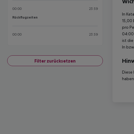
Wich
00:00
23:59
In Kat
Rückflugzeiten
Rückflugzeiten
15,00 
pro Pe
04:00 
00:00
23:59
ist di
In bzw
Hinw
Filter zurücksetzen
Diese 
haben,