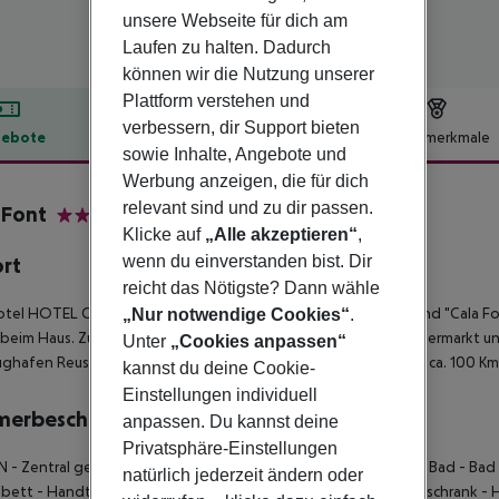
unsere Webseite für dich am
Laufen zu halten. Dadurch
können wir die Nutzung unserer
Plattform verstehen und
verbessern, dir Support bieten
ebote
Hotelbeschreibung
Hotelmerkmale
sowie Inhalte, Angebote und
lbeschreibung
Werbung anzeigen, die für dich
relevant sind und zu dir passen.
 Font
Klicke auf
„Alle akzeptieren“
,
4
wenn du einverstanden bist. Dir
ort
reicht das Nötigste? Dann wähle
tel HOTEL CALA FONT liegt direkt am öffentlichen Sandstrand "Cala Fon
„Nur notwendige Cookies“
.
 beim Haus. Zum Ferienzentrum sind es ca. 2,5 km. Zu einem Supermarkt u
Unter
„Cookies anpassen“
ughafen Reus ist etwa 14 km entfernt. Der Flughafen in BCN ist ca. 100 Km
kannst du deine Cookie-
Einstellungen individuell
merbeschreibung
anpassen. Du kannst deine
Privatsphäre-Einstellungen
N
- Zentral gesteuerte Klimaanlage
- Komplett ausgestattetes Bad
- Bad
natürlich jederzeit ändern oder
lbett
- Handtuchwechsel
- Kinderbett (auf Anfrage)
- Mini-Kühlschrank
- 