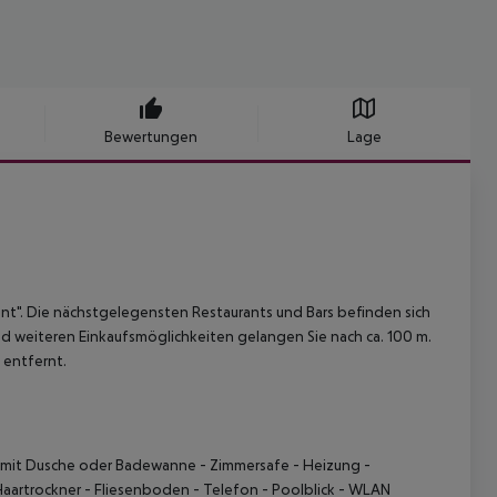
Bewertungen
Lage
t". Die nächstgelegensten Restaurants und Bars befinden sich
nd weiteren Einkaufsmöglichkeiten gelangen Sie nach ca. 100 m.
 entfernt.
 mit Dusche oder Badewanne
- Zimmersafe
- Heizung
-
Haartrockner
- Fliesenboden
- Telefon
- Poolblick
- WLAN