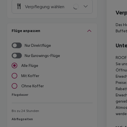
Verpflegung wählen
Ver
Das Ho
Flüge anpassen
Buffet
Unte
Nur Direktflüge
Nur Eurowings-Flüge
ROOFTO
Sie un
Alle Flüge
Öffnun
Mit Koffer
Erwach
Preise:
Ohne Koffer
Rabat
Flugdauer
Erwach
Flugdauer
genie
Atmosp
Bis zu 24 Stunden
werden
Abflugzeiten
Abflugzeiten