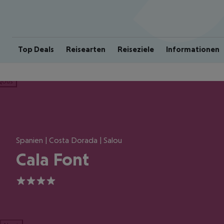
Top Deals
Reisearten
Reiseziele
Informationen
ious
Spanien | Costa Dorada | Salou
Cala Font
4