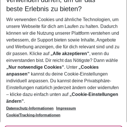
09.08.26
–
07.08.27
5-8 Nächte
beste Erlebnis zu bieten?
Wer wird verreisen
Wir verwenden Cookies und ähnliche Technologien, um
2 Erwachsene
Keine Kinder
unsere Webseite für dich am Laufen zu halten. Dadurch
können wir die Nutzung unserer Plattform verstehen und
Mehr Filter anzeigen
verbessern, dir Support bieten sowie Inhalte, Angebote
und Werbung anzeigen, die für dich relevant sind und zu
dir passen. Klicke auf
„Alle akzeptieren“
, wenn du
einverstanden bist. Dir reicht das Nötigste? Dann wähle
„Nur notwendige Cookies“
. Unter
„Cookies
anpassen“
kannst du deine Cookie-Einstellungen
Footer
Footer navigation
individuell anpassen. Du kannst deine Privatsphäre-
Über uns
Einstellungen natürlich jederzeit ändern oder widerrufen
AGB
– klicke dazu einfach unten auf
„Cookie-Einstellungen
Service & Hilfe
Bestpreisgarantie
ändern“
.
Datenschutz-Informationen
Impressum
Agenturbetreuung
Cookie-Einstellungen ändern
Folge uns
Barrierefreies Reisen
Cookie/Tracking-Informationen
Cookie-Richtlinie
Check-in
Datenschutz