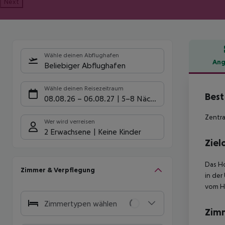
Next
Wähle deinen Abflughafen
Ang
Beliebiger Abflughafen
Hote
Wähle deinen Reisezeitraum
Best
08.08.26
–
06.08.27
5-8 Nächte
Zentra
Wer wird verreisen
2 Erwachsene
Keine Kinder
Ziel
Das Ho
Zimmer & Verpflegung
in der
vom Ho
Zimmertypen wählen
Zim