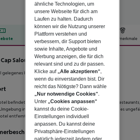
ähnliche Technologien, um
unsere Webseite für dich am
Laufen zu halten. Dadurch
können wir die Nutzung unserer
Plattform verstehen und
ebote
Hotelbeschreibung
Hotelmerkmale
verbessern, dir Support bieten
lbeschreibung
sowie Inhalte, Angebote und
Werbung anzeigen, die für dich
 Cap Salou
relevant sind und zu dir passen.
3
Klicke auf
„Alle akzeptieren“
,
l gelegenes Hotel mit Badebucht!
wenn du einverstanden bist. Dir
reicht das Nötigste? Dann wähle
ort
„Nur notwendige Cookies“
.
Unter
„Cookies anpassen“
tel befindet sich direkt an einer Badebucht mit Sandstrand. Restaurants
kannst du deine Cookie-
 Umgebung in etwa 100 m Entfernung. Zur nächsten Stadt sind es ungefäh
tel entfernt.
Einstellungen individuell
anpassen. Du kannst deine
merbeschreibung
Privatsphäre-Einstellungen
natürlich jederzeit ändern oder