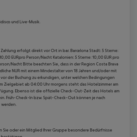
idisco und Live-Musik.
ahlung erfolgt direkt vor Ort in bar. Barcelona Stadt: 5 Sterne:
 10,00 EURpro Person/Nacht Katalonien: 5 Sterne: 10,00 EUR pro
erson/Nacht Bitte beachten Sie, dass in der Region Costa Brava
gendliche NUR mit einem Mindestalter von 18 Jahren und/oder mit
ch vor der Buchung zu erkundigen, unter welchen Bedingungen
im Zielgebiet ab 04:00 Uhr morgens steht das Hotelzimmer am
rfügung. Ebenso ist die offizielle Check-Out-Zeit des Hotels am
g ein. Früh-Check-In bzw. Spät-Check-Out können je nach
t werden.
nn Sie oder ein Mitglied Ihrer Gruppe besondere Bedürfnisse
 bestätigen.