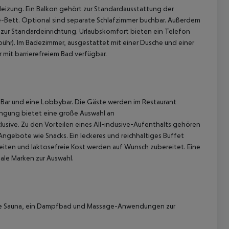
eizung. Ein Balkon gehört zur Standardausstattung der
-Bett. Optional sind separate Schlafzimmer buchbar. Außerdem
ls zur Standardeinrichtung. Urlaubskomfort bieten ein Telefon
ühr). Im Badezimmer, ausgestattet mit einer Dusche und einer
 mit barrierefreiem Bad verfügbar.
 Bar und eine Lobbybar. Die Gäste werden im Restaurant
 akzeptieren
ringung bietet eine große Auswahl an
usive. Zu den Vorteilen eines All-inclusive-Aufenthalts gehören
Angebote wie Snacks. Ein leckeres und reichhaltiges Buffet
eiten und laktosefreie Kost werden auf Wunsch zubereitet. Eine
ale Marken zur Auswahl.
ne Sauna, ein Dampfbad und Massage-Anwendungen zur