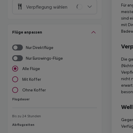
Für an
Verpflegung wählen
meiste
sind e
mit Di
Badewa
Flüge anpassen
Ver
Nur Direktflüge
Nur Eurowings-Flüge
Die ga
(Nicht
Alle Flüge
Verpfl
nicht 
Mit Koffer
erwart
Ohne Koffer
besond
Flugdauer
Flugdauer
Well
Bis zu 24 Stunden
Gegen
Abflugzeiten
Abflugzeiten
Verfü