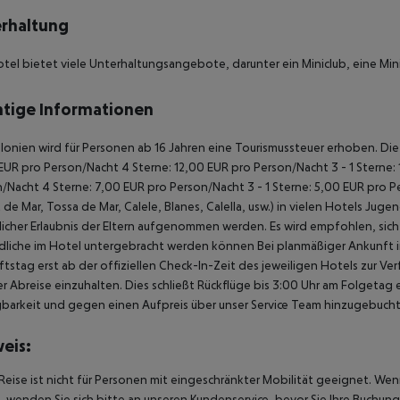
rhaltung
tel bietet viele Unterhaltungsangebote, darunter ein Miniclub, eine Min
tige Informationen
alonien wird für Personen ab 16 Jahren eine Tourismussteuer erhoben. Die Z
EUR pro Person/Nacht 4 Sterne: 12,00 EUR pro Person/Nacht 3 - 1 Sterne:
/Nacht 4 Sterne: 7,00 EUR pro Person/Nacht 3 - 1 Sterne: 5,00 EUR pro P
t de Mar, Tossa de Mar, Calele, Blanes, Calella, usw.) in vielen Hotels Ju
tlicher Erlaubnis der Eltern aufgenommen werden. Es wird empfohlen, si
liche im Hotel untergebracht werden können Bei planmäßiger Ankunft 
tstag erst ab der offiziellen Check-In-Zeit des jeweiligen Hotels zur Ve
r Abreise einzuhalten. Dies schließt Rückflüge bis 3:00 Uhr am Folgeta
barkeit und gegen einen Aufpreis über unser Service Team hinzugebuch
eis:
Reise ist nicht für Personen mit eingeschränkter Mobilität geeignet. We
 wenden Sie sich bitte an unseren Kundenservice, bevor Sie Ihre Buchung