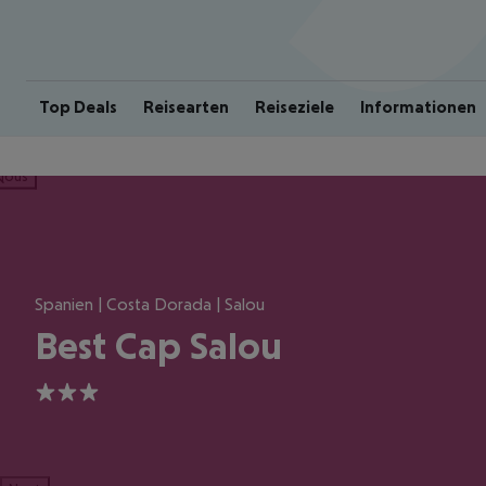
Top Deals
Reisearten
Reiseziele
Informationen
ious
Spanien | Costa Dorada | Salou
Best Cap Salou
3