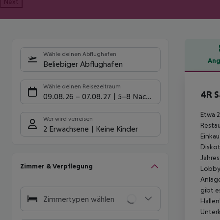
Next
Wähle deinen Abflughafen
Ang
Beliebiger Abflughafen
Hote
Wähle deinen Reisezeitraum
4R S
09.08.26
–
07.08.27
5-8 Nächte
Etwa 2
Wer wird verreisen
Restau
2 Erwachsene
Keine Kinder
Einkau
Diskot
Jahres
Zimmer & Verpflegung
Lobbyb
Anlage
gibt e
Zimmertypen wählen
Hallen
Unterk