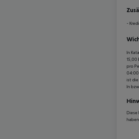
Zusä
- Kred
Wich
In Kat
15,00 
pro Pe
04:00 
ist di
In bzw
Hinw
Diese 
haben,