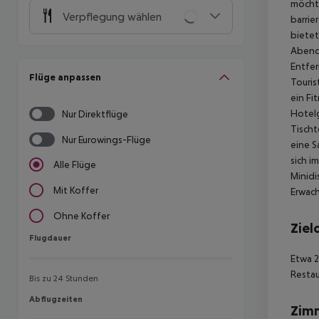
möchte
Verpflegung wählen
barrie
bietet
Abende
Entfer
Flüge anpassen
Touris
ein Fi
Hotelg
Nur Direktflüge
Tischt
Nur Eurowings-Flüge
eine S
sich i
Alle Flüge
Minid
Mit Koffer
Erwach
Ohne Koffer
Ziel
Flugdauer
Flugdauer
Etwa 2
Restau
Bis zu 24 Stunden
Abflugzeiten
Abflugzeiten
Zim