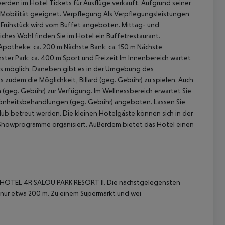
den im Hotel Tickets für Ausflüge verkauft. Aufgrund seiner
r Mobilität geeignet. Verpflegung Als Verpflegungsleistungen
n. Frühstück wird vom Buffet angeboten. Mittag- und
liches Wohl finden Sie im Hotel ein Buffetrestaurant.
Apotheke: ca. 200 m Nächste Bank: ca. 150 m Nächste
hster Park: ca. 400 m Sport und Freizeit Im Innenbereich wartet
tels möglich. Daneben gibt es in der Umgebung des
zudem die Möglichkeit, Billard (geg. Gebühr) zu spielen. Auch
h (geg. Gebühr) zur Verfügung. Im Wellnessbereich erwartet Sie
hönheitsbehandlungen (geg. Gebühr) angeboten. Lassen Sie
ub betreut werden. Die kleinen Hotelgäste können sich in der
 akzeptieren
Showprogramme organisiert. Außerdem bietet das Hotel einen
el HOTEL 4R SALOU PARK RESORT II. Die nächstgelegensten
s nur etwa 200 m. Zu einem Supermarkt und wei