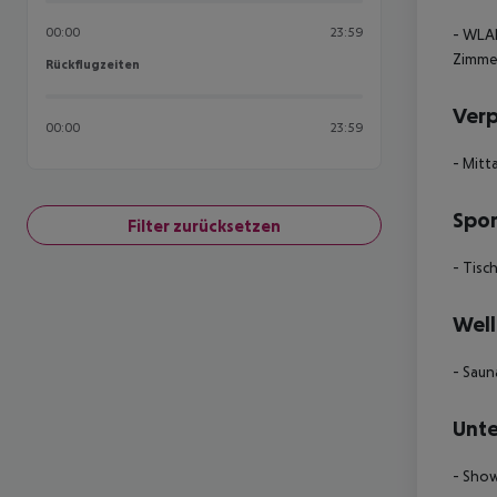
00:00
23:59
- WLAN
Zimmer
Rückflugzeiten
Rückflugzeiten
Ver
00:00
23:59
- Mitt
Spor
Filter zurücksetzen
- Tisc
Well
- Saun
Unte
- Show