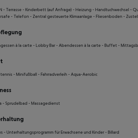
 - Terrasse - Kinderbett (auf Anfrage) - Heizung - Handtuchwechsel - Q
safe - Telefon - Zentral gesteuerte Klimaanlage - Fliesenboden - Zustel
pflegung
agessen à la carte - Lobby Bar - Abendessen à la carte - Buffet - Mittag
t
htennis - Minifußball - Fahrradverleih - Aqua-Aerobic
ness
a - Sprudelbad - Massagedienst
rhaltung
s - Unterhaltungsprogramm für Erwachsene und Kinder - Billard