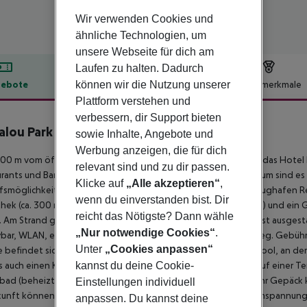
Wir verwenden Cookies und
ähnliche Technologien, um
unsere Webseite für dich am
Laufen zu halten. Dadurch
können wir die Nutzung unserer
ebote
Hotelbeschreibung
Hotelmerkmale
Plattform verstehen und
lbeschreibung
verbessern, dir Support bieten
alou Park Resort II
sowie Inhalte, Angebote und
3
Werbung anzeigen, die für dich
00 m vom öffentlichen Sandstrand "Capellans" entfernt liegt das Hot
relevant sind und zu dir passen.
rants und Bars erreichen Sie nach etwa 100 m. Zum Ferienzentrum sind e
Klicke auf
„Alle akzeptieren“
,
fsmöglichkeiten gelangen Sie gleichfalls nach ca. 100 m. Der Flughafen 
wenn du einverstanden bist. Dir
hek (ca. 300 m entfernt), ein Freizeit- und Aquapark (ca. 2,5 km) und ein G
reicht das Nötigste? Dann wähle
. Am Strand gibt es eine Promenade zum Flanieren. Das Hotel ist ausges
„Nur notwendige Cookies“
.
ar, WLAN, einem Lift, einen Whirlpool, Parkmöglichkeiten (geg. Gebühr
Unter
„Cookies anpassen“
 befindet sich neben einem Garten ein saisonal geöffneter Pool, an dem
kannst du deine Cookie-
s auch einen Kinderpool. Darüber hinaus können Sie im Freien auf einer 
bad (beheizt) nutzen. Für die Kinder gibt es einen Spielplatz. Ihr Gepäc
Einstellungen individuell
unft können sich vom Hotelpersonal wecken lassen. Die Stromspannung 
anpassen. Du kannst deine