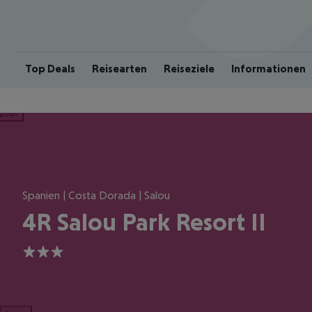
Top Deals
Reisearten
Reiseziele
Informationen
ious
Spanien | Costa Dorada | Salou
4R Salou Park Resort II
3