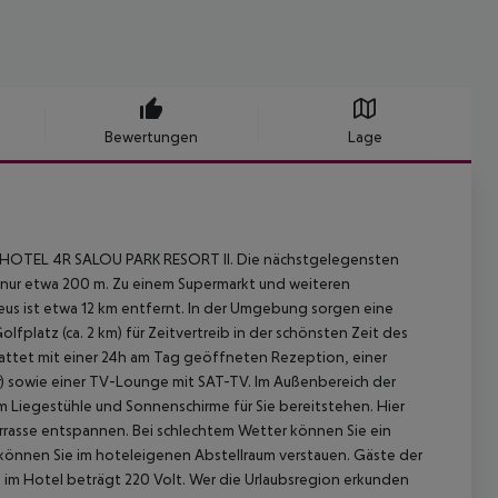
Bewertungen
Lage
el HOTEL 4R SALOU PARK RESORT II. Die nächstgelegensten
s nur etwa 200 m. Zu einem Supermarkt und weiteren
Reus ist etwa 12 km entfernt. In der Umgebung sorgen eine
olfplatz (ca. 2 km) für Zeitvertreib in der schönsten Zeit des
tattet mit einer 24h am Tag geöffneten Rezeption, einer
) sowie einer TV-Lounge mit SAT-TV. Im Außenbereich der
 Liegestühle und Sonnenschirme für Sie bereitstehen. Hier
Terrasse entspannen. Bei schlechtem Wetter können Sie ein
k können Sie im hoteleigenen Abstellraum verstauen. Gäste der
im Hotel beträgt 220 Volt. Wer die Urlaubsregion erkunden