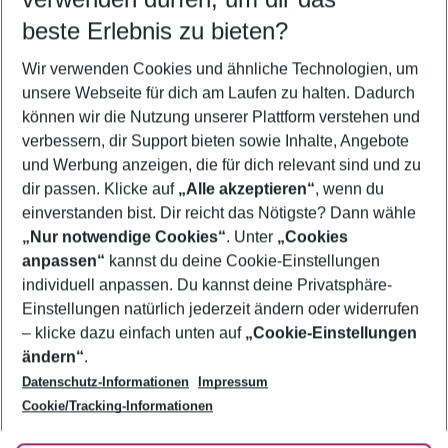
11.08.26
–
09.08.27
5-8 Nächte
beste Erlebnis zu bieten?
Wer wird verreisen
Wir verwenden Cookies und ähnliche Technologien, um
2 Erwachsene
Keine Kinder
unsere Webseite für dich am Laufen zu halten. Dadurch
können wir die Nutzung unserer Plattform verstehen und
Mehr Filter anzeigen
verbessern, dir Support bieten sowie Inhalte, Angebote
und Werbung anzeigen, die für dich relevant sind und zu
dir passen. Klicke auf
„Alle akzeptieren“
, wenn du
einverstanden bist. Dir reicht das Nötigste? Dann wähle
„Nur notwendige Cookies“
. Unter
„Cookies
anpassen“
kannst du deine Cookie-Einstellungen
Footer
Footer navigation
individuell anpassen. Du kannst deine Privatsphäre-
Über uns
Einstellungen natürlich jederzeit ändern oder widerrufen
AGB
– klicke dazu einfach unten auf
„Cookie-Einstellungen
Service & Hilfe
Bestpreisgarantie
ändern“
.
Datenschutz-Informationen
Impressum
Agenturbetreuung
Cookie-Einstellungen ändern
Folge uns
Barrierefreies Reisen
Cookie/Tracking-Informationen
Cookie-Richtlinie
Check-in
Datenschutz