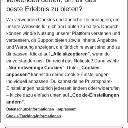
10.08.26
–
08.08.27
5-8 Nächte
beste Erlebnis zu bieten?
Wer wird verreisen
Wir verwenden Cookies und ähnliche Technologien, um
2 Erwachsene
Keine Kinder
unsere Webseite für dich am Laufen zu halten. Dadurch
können wir die Nutzung unserer Plattform verstehen und
Mehr Filter anzeigen
verbessern, dir Support bieten sowie Inhalte, Angebote
und Werbung anzeigen, die für dich relevant sind und zu
dir passen. Klicke auf
„Alle akzeptieren“
, wenn du
einverstanden bist. Dir reicht das Nötigste? Dann wähle
„Nur notwendige Cookies“
. Unter
„Cookies
anpassen“
kannst du deine Cookie-Einstellungen
Footer
Footer navigation
individuell anpassen. Du kannst deine Privatsphäre-
Über uns
Einstellungen natürlich jederzeit ändern oder widerrufen
AGB
– klicke dazu einfach unten auf
„Cookie-Einstellungen
Service & Hilfe
Bestpreisgarantie
ändern“
.
Datenschutz-Informationen
Impressum
Agenturbetreuung
Cookie-Einstellungen ändern
Folge uns
Barrierefreies Reisen
Cookie/Tracking-Informationen
Cookie-Richtlinie
Check-in
Datenschutz