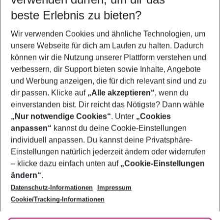
10.08.26
–
08.08.27
5-8 Nächte
beste Erlebnis zu bieten?
Wer wird verreisen
Wir verwenden Cookies und ähnliche Technologien, um
2 Erwachsene
Keine Kinder
unsere Webseite für dich am Laufen zu halten. Dadurch
können wir die Nutzung unserer Plattform verstehen und
Mehr Filter anzeigen
verbessern, dir Support bieten sowie Inhalte, Angebote
und Werbung anzeigen, die für dich relevant sind und zu
dir passen. Klicke auf
„Alle akzeptieren“
, wenn du
einverstanden bist. Dir reicht das Nötigste? Dann wähle
„Nur notwendige Cookies“
. Unter
„Cookies
anpassen“
kannst du deine Cookie-Einstellungen
Footer
Footer navigation
individuell anpassen. Du kannst deine Privatsphäre-
Über uns
Einstellungen natürlich jederzeit ändern oder widerrufen
AGB
– klicke dazu einfach unten auf
„Cookie-Einstellungen
Service & Hilfe
Bestpreisgarantie
ändern“
.
Datenschutz-Informationen
Impressum
Agenturbetreuung
Cookie-Einstellungen ändern
Folge uns
Barrierefreies Reisen
Cookie/Tracking-Informationen
Cookie-Richtlinie
Check-in
Datenschutz