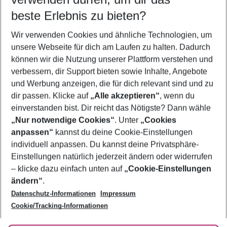
08.08.26
–
06.08.27
5-8 Nächte
beste Erlebnis zu bieten?
Wer wird verreisen
Wir verwenden Cookies und ähnliche Technologien, um
2 Erwachsene
Keine Kinder
unsere Webseite für dich am Laufen zu halten. Dadurch
können wir die Nutzung unserer Plattform verstehen und
Mehr Filter anzeigen
verbessern, dir Support bieten sowie Inhalte, Angebote
und Werbung anzeigen, die für dich relevant sind und zu
dir passen. Klicke auf
„Alle akzeptieren“
, wenn du
einverstanden bist. Dir reicht das Nötigste? Dann wähle
„Nur notwendige Cookies“
. Unter
„Cookies
anpassen“
kannst du deine Cookie-Einstellungen
Footer
Footer navigation
individuell anpassen. Du kannst deine Privatsphäre-
Über uns
Einstellungen natürlich jederzeit ändern oder widerrufen
AGB
– klicke dazu einfach unten auf
„Cookie-Einstellungen
Service & Hilfe
Bestpreisgarantie
ändern“
.
Datenschutz-Informationen
Impressum
Agenturbetreuung
Cookie-Einstellungen ändern
Folge uns
Barrierefreies Reisen
Cookie/Tracking-Informationen
Cookie-Richtlinie
Check-in
Datenschutz