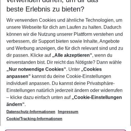
09.08.26
–
07.08.27
5-8 Nächte
beste Erlebnis zu bieten?
Wer wird verreisen
Wir verwenden Cookies und ähnliche Technologien, um
2 Erwachsene
Keine Kinder
unsere Webseite für dich am Laufen zu halten. Dadurch
können wir die Nutzung unserer Plattform verstehen und
Mehr Filter anzeigen
verbessern, dir Support bieten sowie Inhalte, Angebote
und Werbung anzeigen, die für dich relevant sind und zu
dir passen. Klicke auf
„Alle akzeptieren“
, wenn du
einverstanden bist. Dir reicht das Nötigste? Dann wähle
„Nur notwendige Cookies“
. Unter
„Cookies
anpassen“
kannst du deine Cookie-Einstellungen
Footer
Footer navigation
individuell anpassen. Du kannst deine Privatsphäre-
Über uns
Einstellungen natürlich jederzeit ändern oder widerrufen
AGB
– klicke dazu einfach unten auf
„Cookie-Einstellungen
Service & Hilfe
Bestpreisgarantie
ändern“
.
Datenschutz-Informationen
Impressum
Agenturbetreuung
Cookie-Einstellungen ändern
Folge uns
Barrierefreies Reisen
Cookie/Tracking-Informationen
Cookie-Richtlinie
Check-in
Datenschutz