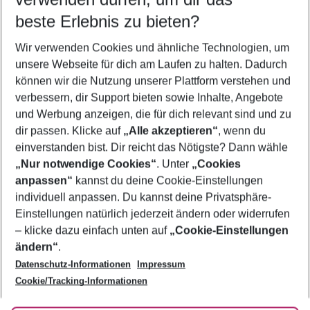
12.08.26
–
10.08.27
5-8 Nächte
beste Erlebnis zu bieten?
Wer wird verreisen
Wir verwenden Cookies und ähnliche Technologien, um
2 Erwachsene
Keine Kinder
unsere Webseite für dich am Laufen zu halten. Dadurch
können wir die Nutzung unserer Plattform verstehen und
Mehr Filter anzeigen
verbessern, dir Support bieten sowie Inhalte, Angebote
und Werbung anzeigen, die für dich relevant sind und zu
dir passen. Klicke auf
„Alle akzeptieren“
, wenn du
einverstanden bist. Dir reicht das Nötigste? Dann wähle
„Nur notwendige Cookies“
. Unter
„Cookies
anpassen“
kannst du deine Cookie-Einstellungen
Footer
Footer navigation
individuell anpassen. Du kannst deine Privatsphäre-
Über uns
Einstellungen natürlich jederzeit ändern oder widerrufen
AGB
– klicke dazu einfach unten auf
„Cookie-Einstellungen
Service & Hilfe
Bestpreisgarantie
ändern“
.
Datenschutz-Informationen
Impressum
Agenturbetreuung
Cookie-Einstellungen ändern
Folge uns
Barrierefreies Reisen
Cookie/Tracking-Informationen
Cookie-Richtlinie
Check-in
Datenschutz