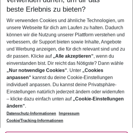
09.08.26
–
07.08.27
5-8 Nächte
beste Erlebnis zu bieten?
Wer wird verreisen
Wir verwenden Cookies und ähnliche Technologien, um
2 Erwachsene
Keine Kinder
unsere Webseite für dich am Laufen zu halten. Dadurch
können wir die Nutzung unserer Plattform verstehen und
Mehr Filter anzeigen
verbessern, dir Support bieten sowie Inhalte, Angebote
und Werbung anzeigen, die für dich relevant sind und zu
dir passen. Klicke auf
„Alle akzeptieren“
, wenn du
einverstanden bist. Dir reicht das Nötigste? Dann wähle
„Nur notwendige Cookies“
. Unter
„Cookies
anpassen“
kannst du deine Cookie-Einstellungen
Footer
Footer navigation
individuell anpassen. Du kannst deine Privatsphäre-
Über uns
Einstellungen natürlich jederzeit ändern oder widerrufen
AGB
– klicke dazu einfach unten auf
„Cookie-Einstellungen
Service & Hilfe
Bestpreisgarantie
ändern“
.
Datenschutz-Informationen
Impressum
Agenturbetreuung
Cookie-Einstellungen ändern
Folge uns
Barrierefreies Reisen
Cookie/Tracking-Informationen
Cookie-Richtlinie
Check-in
Datenschutz