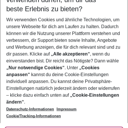
10.08.26
–
08.08.27
5-8 Nächte
beste Erlebnis zu bieten?
Wer wird verreisen
Wir verwenden Cookies und ähnliche Technologien, um
2 Erwachsene
Keine Kinder
unsere Webseite für dich am Laufen zu halten. Dadurch
können wir die Nutzung unserer Plattform verstehen und
Mehr Filter anzeigen
verbessern, dir Support bieten sowie Inhalte, Angebote
und Werbung anzeigen, die für dich relevant sind und zu
dir passen. Klicke auf
„Alle akzeptieren“
, wenn du
einverstanden bist. Dir reicht das Nötigste? Dann wähle
„Nur notwendige Cookies“
. Unter
„Cookies
anpassen“
kannst du deine Cookie-Einstellungen
Footer
Footer navigation
individuell anpassen. Du kannst deine Privatsphäre-
Über uns
Einstellungen natürlich jederzeit ändern oder widerrufen
AGB
– klicke dazu einfach unten auf
„Cookie-Einstellungen
Service & Hilfe
Bestpreisgarantie
ändern“
.
Datenschutz-Informationen
Impressum
Agenturbetreuung
Cookie-Einstellungen ändern
Folge uns
Barrierefreies Reisen
Cookie/Tracking-Informationen
Cookie-Richtlinie
Check-in
Datenschutz