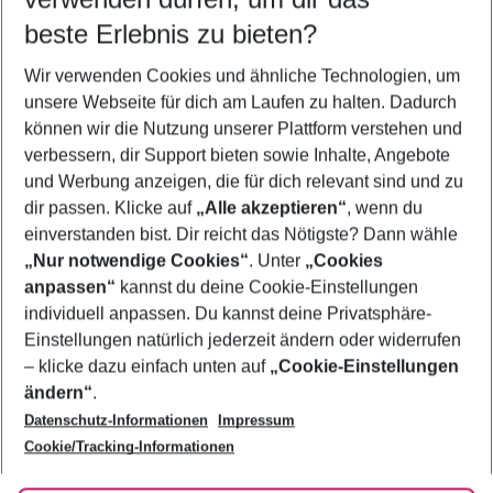
08.08.26
–
06.08.27
5-8 Nächte
beste Erlebnis zu bieten?
Wer wird verreisen
Wir verwenden Cookies und ähnliche Technologien, um
2 Erwachsene
Keine Kinder
unsere Webseite für dich am Laufen zu halten. Dadurch
können wir die Nutzung unserer Plattform verstehen und
Mehr Filter anzeigen
verbessern, dir Support bieten sowie Inhalte, Angebote
und Werbung anzeigen, die für dich relevant sind und zu
dir passen. Klicke auf
„Alle akzeptieren“
, wenn du
einverstanden bist. Dir reicht das Nötigste? Dann wähle
„Nur notwendige Cookies“
. Unter
„Cookies
anpassen“
kannst du deine Cookie-Einstellungen
Footer
Footer navigation
individuell anpassen. Du kannst deine Privatsphäre-
Über uns
Einstellungen natürlich jederzeit ändern oder widerrufen
AGB
– klicke dazu einfach unten auf
„Cookie-Einstellungen
Service & Hilfe
Bestpreisgarantie
ändern“
.
Datenschutz-Informationen
Impressum
Agenturbetreuung
Cookie-Einstellungen ändern
Folge uns
Barrierefreies Reisen
Cookie/Tracking-Informationen
Cookie-Richtlinie
Check-in
Datenschutz