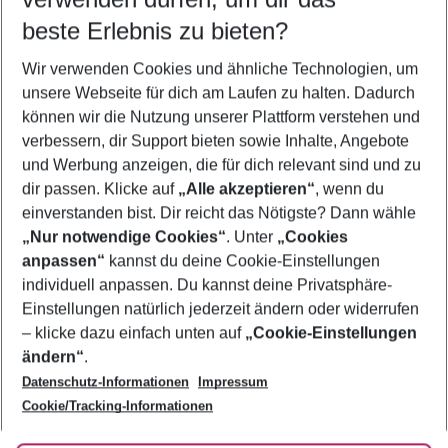
09.08.26
–
07.08.27
5-8 Nächte
beste Erlebnis zu bieten?
Wer wird verreisen
Wir verwenden Cookies und ähnliche Technologien, um
2 Erwachsene
Keine Kinder
unsere Webseite für dich am Laufen zu halten. Dadurch
können wir die Nutzung unserer Plattform verstehen und
Mehr Filter anzeigen
verbessern, dir Support bieten sowie Inhalte, Angebote
und Werbung anzeigen, die für dich relevant sind und zu
dir passen. Klicke auf
„Alle akzeptieren“
, wenn du
einverstanden bist. Dir reicht das Nötigste? Dann wähle
„Nur notwendige Cookies“
. Unter
„Cookies
anpassen“
kannst du deine Cookie-Einstellungen
Footer
Footer navigation
individuell anpassen. Du kannst deine Privatsphäre-
Über uns
Einstellungen natürlich jederzeit ändern oder widerrufen
AGB
– klicke dazu einfach unten auf
„Cookie-Einstellungen
Service & Hilfe
Bestpreisgarantie
ändern“
.
Datenschutz-Informationen
Impressum
Agenturbetreuung
Cookie-Einstellungen ändern
Folge uns
Barrierefreies Reisen
Cookie/Tracking-Informationen
Cookie-Richtlinie
Check-in
Datenschutz