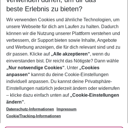
08.08.26
–
06.08.27
5-8 Nächte
beste Erlebnis zu bieten?
Wer wird verreisen
Wir verwenden Cookies und ähnliche Technologien, um
2 Erwachsene
Keine Kinder
unsere Webseite für dich am Laufen zu halten. Dadurch
können wir die Nutzung unserer Plattform verstehen und
Mehr Filter anzeigen
verbessern, dir Support bieten sowie Inhalte, Angebote
und Werbung anzeigen, die für dich relevant sind und zu
dir passen. Klicke auf
„Alle akzeptieren“
, wenn du
einverstanden bist. Dir reicht das Nötigste? Dann wähle
„Nur notwendige Cookies“
. Unter
„Cookies
anpassen“
kannst du deine Cookie-Einstellungen
Footer
Footer navigation
individuell anpassen. Du kannst deine Privatsphäre-
Über uns
Einstellungen natürlich jederzeit ändern oder widerrufen
AGB
– klicke dazu einfach unten auf
„Cookie-Einstellungen
Service & Hilfe
Bestpreisgarantie
ändern“
.
Datenschutz-Informationen
Impressum
Agenturbetreuung
Cookie-Einstellungen ändern
Folge uns
Barrierefreies Reisen
Cookie/Tracking-Informationen
Cookie-Richtlinie
Check-in
Datenschutz