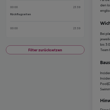
den lo
00:00
23:59
englis
Rückflugzeiten
Rückflugzeiten
Wich
00:00
23:59
Bei pl
jeweil
bis 3:
Filter zurücksetzen
Team 
Baus
Incide
Incid
Pool|D
Swimm
Hinw
Diese 