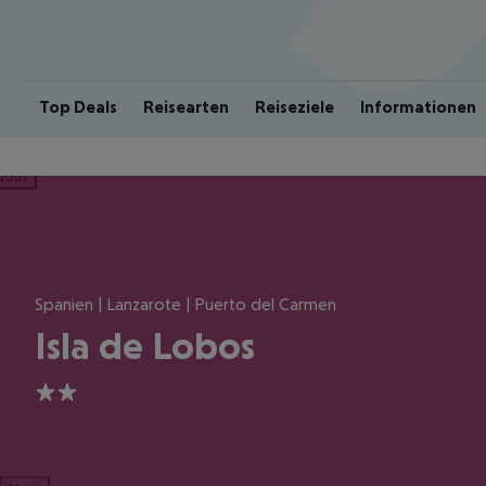
Top Deals
Reisearten
Reiseziele
Informationen
ious
Spanien | Lanzarote | Puerto del Carmen
Isla de Lobos
2