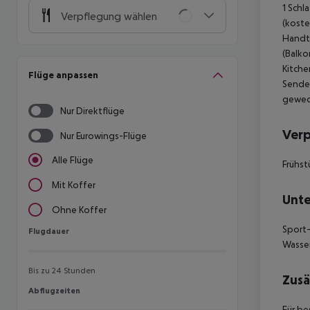
1 Schl
Verpflegung wählen
(koste
Handtü
(Balko
Kitche
Flüge anpassen
Sender
gewech
Nur Direktflüge
Ver
Nur Eurowings-Flüge
Alle Flüge
Frühst
Mit Koffer
Unte
Ohne Koffer
Sport-
Flugdauer
Flugdauer
Wasser
Bis zu 24 Stunden
Zusä
Abflugzeiten
Abflugzeiten
Für be