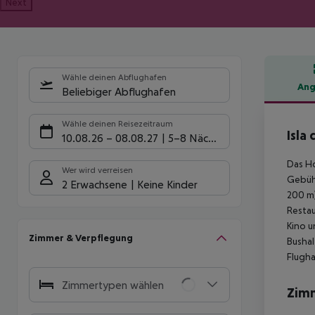
Next
Wähle deinen Abflughafen
Ang
Beliebiger Abflughafen
Hote
Wähle deinen Reisezeitraum
Isla
10.08.26
–
08.08.27
5-8 Nächte
Das Ho
Wer wird verreisen
Gebühr
2 Erwachsene
Keine Kinder
200 m)
Restau
Kino u
Zimmer & Verpflegung
Bushal
Flugha
Zimmertypen wählen
Zim