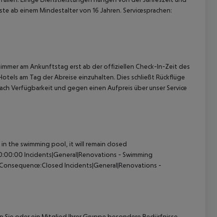
ste ab einem Mindestalter von 16 Jahren. Servicesprachen:
immer am Ankunftstag erst ab der offiziellen Check-In-Zeit des
Hotels am Tag der Abreise einzuhalten. Dies schließt Rückflüge
ach Verfügbarkeit und gegen einen Aufpreis über unser Service
n the swimming pool, it will remain closed
0:00:00 Incidents|General|Renovations - Swimming
l|Consequence:Closed Incidents|General|Renovations -
nn Sie oder ein Mitglied Ihrer Gruppe besondere Bedürfnisse