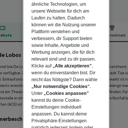
ähnliche Technologien, um
unsere Webseite für dich am
Laufen zu halten. Dadurch
können wir die Nutzung unserer
Plattform verstehen und
ebote
Hotelbeschreibung
Hotelmerkmale
verbessern, dir Support bieten
lbeschreibung
sowie Inhalte, Angebote und
Werbung anzeigen, die für dich
 de Lobos
relevant sind und zu dir passen.
2
Klicke auf
„Alle akzeptieren“
,
tel Isla De Lobos (Adults only) liegt ca. 200 m vom Sandstrand entfer
wenn du einverstanden bist. Dir
 verfügbar. Zum touristischen Zentrum sind es ca. 150 m. Die Stadt Tias ist
. Einkaufsmöglichkeiten liegen ca. 250 m vom Hotel, ein Supermarkt ist 
reicht das Nötigste? Dann wähle
rants erreichen Sie nach rund 200 m. Zur nächsten Diskothek gelangt m
„Nur notwendige Cookies“
.
nd ein Theater sind in ca. 12 km bzw. in ca. 13 km Entfernung zu finden. F
Unter
„Cookies anpassen“
testelle in etwa 200 m Entfernung. Zur ärztlichen Versorgung im Notfall 
kannst du deine Cookie-
fen (ACE) ist ca. 10 km entfernt.
Einstellungen individuell
anpassen. Du kannst deine
merbeschreibung
Privatsphäre-Einstellungen
natürlich jederzeit ändern oder