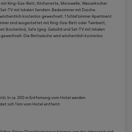
 mit King-Size-Bett, Kitchenette, Microwelle, Wasserkocher
nd Sat-TV mit lokalen Sendern. Badezimmer mit Dusche.
wöchentlich kostenlos gewechselt. 1 Schlafzimmer Apartment
Zimmer sind ausgestattet mit King-Size-Bett oder Twinbett,
net (kostenlos), Safe (geg. Gebühr) und Sat-TV mit lokalen
gewechselt. Die Bettwäsche wird wöchentlich kostenlos
 akzeptieren
rnt). In ca. 200 m Entfernung vom Hotel werden
det sich 1 km vom Hotel entfernt.
allen. Einige Dienstleistungen hängen von der Jahreszeit und