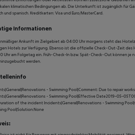
kalen klimatischen Bedingungen ab. Die Unterkunft ist zugänglich für Gä
ch und spanisch. Kreditkarten: Visa und Euro/MasterCard.
tige Informationen
anmäßiger Ankunft im Zielgebiet ab 04:00 Uhr morgens steht das Hotelz
igen Hotels zur Verfügung. Ebenso ist die offizielle Check-Out-Zeit des 
00 Uhr am Folgetag ein. Früh-Check-In bzw. Spät-Check-Out können je n
hinzugebucht werden.
telleninfo
nts|General|Renovations - Swimming Pool|Comment: Due to repair works i
ents|General|Renovations - Swimming Pool|Effective Date2019-05-05T0
uration of the incident Incidents|General|Renovations - Swimming Poo
ing Pool|Solution:None
eis:
Reise ist nicht für Personen mit eingeschränkter Mobilität geeignet. We