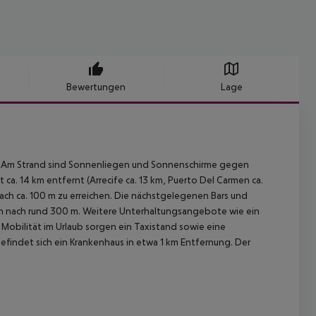
Bewertungen
Lage
nt. Am Strand sind Sonnenliegen und Sonnenschirme gegen
 ca. 14 km entfernt (Arrecife ca. 13 km, Puerto Del Carmen ca.
nach ca. 100 m zu erreichen. Die nächstgelegenen Bars und
an nach rund 300 m. Weitere Unterhaltungsangebote wie ein
ür Mobilität im Urlaub sorgen ein Taxistand sowie eine
befindet sich ein Krankenhaus in etwa 1 km Entfernung. Der