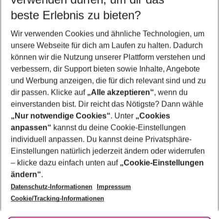
08.08.26
–
06.08.27
5-8 Nächte
beste Erlebnis zu bieten?
Wer wird verreisen
Wir verwenden Cookies und ähnliche Technologien, um
2 Erwachsene
Keine Kinder
unsere Webseite für dich am Laufen zu halten. Dadurch
können wir die Nutzung unserer Plattform verstehen und
Mehr Filter anzeigen
verbessern, dir Support bieten sowie Inhalte, Angebote
und Werbung anzeigen, die für dich relevant sind und zu
dir passen. Klicke auf
„Alle akzeptieren“
, wenn du
einverstanden bist. Dir reicht das Nötigste? Dann wähle
„Nur notwendige Cookies“
. Unter
„Cookies
anpassen“
kannst du deine Cookie-Einstellungen
Footer
Footer navigation
individuell anpassen. Du kannst deine Privatsphäre-
Über uns
Einstellungen natürlich jederzeit ändern oder widerrufen
AGB
– klicke dazu einfach unten auf
„Cookie-Einstellungen
Service & Hilfe
Bestpreisgarantie
ändern“
.
Datenschutz-Informationen
Impressum
Agenturbetreuung
Cookie-Einstellungen ändern
Folge uns
Barrierefreies Reisen
Cookie/Tracking-Informationen
Cookie-Richtlinie
Check-in
Datenschutz