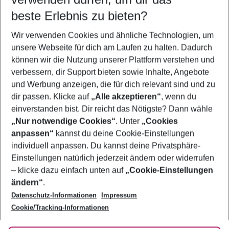
09.08.26
–
07.08.27
5-8 Nächte
beste Erlebnis zu bieten?
Wer wird verreisen
Wir verwenden Cookies und ähnliche Technologien, um
2 Erwachsene
Keine Kinder
unsere Webseite für dich am Laufen zu halten. Dadurch
können wir die Nutzung unserer Plattform verstehen und
Mehr Filter anzeigen
verbessern, dir Support bieten sowie Inhalte, Angebote
und Werbung anzeigen, die für dich relevant sind und zu
dir passen. Klicke auf
„Alle akzeptieren“
, wenn du
einverstanden bist. Dir reicht das Nötigste? Dann wähle
„Nur notwendige Cookies“
. Unter
„Cookies
anpassen“
kannst du deine Cookie-Einstellungen
Footer
Footer navigation
individuell anpassen. Du kannst deine Privatsphäre-
Über uns
Einstellungen natürlich jederzeit ändern oder widerrufen
AGB
– klicke dazu einfach unten auf
„Cookie-Einstellungen
Service & Hilfe
Bestpreisgarantie
ändern“
.
Datenschutz-Informationen
Impressum
Agenturbetreuung
Cookie-Einstellungen ändern
Folge uns
Barrierefreies Reisen
Cookie/Tracking-Informationen
Cookie-Richtlinie
Check-in
Datenschutz