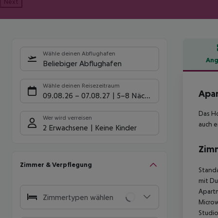
Next
Wähle deinen Abflughafen
Ang
Beliebiger Abflughafen
Hote
Wähle deinen Reisezeitraum
Apar
09.08.26
–
07.08.27
5-8 Nächte
Das Ho
Wer wird verreisen
auch e
2 Erwachsene
Keine Kinder
Zim
Zimmer & Verpflegung
Standa
mit Du
Apartm
Zimmertypen wählen
Microw
Studio