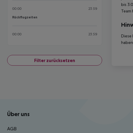
bis 3:
00:00
23:59
Team 
Rückflugzeiten
Rückflugzeiten
Hinw
00:00
23:59
Diese 
haben,
Filter zurücksetzen
Footer
Footer navigation
Über uns
AGB