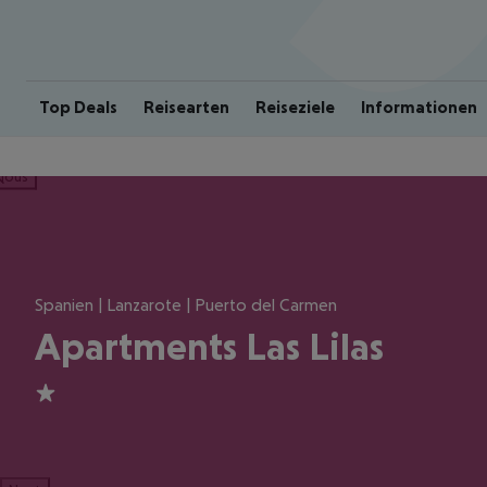
Top Deals
Reisearten
Reiseziele
Informationen
ious
Spanien | Lanzarote | Puerto del Carmen
Apartments Las Lilas
1