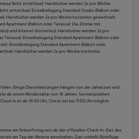
errasse Nicht erstattbar): Handtücher werden 2x pro Woche
icht erstattbar): Einzelbelegung Standard Studio (Balkon oder
ttbar): Handtücher werden 2x pro Woche kostenlos gewechselt.
ard Apartment (Balkon oder Terrasse): Die Zimmer mit
los) und Internet (kostenlos). Handtücher werden 2x pro
r Terrasse): Einzelbelegung Standard Apartment (Balkon oder
hselt. Einzelbelegung Standard Apartment (Balkon oder
stattbar): Handtücher werden 2x pro Woche kostenlos
 akzeptieren
allen. Einige Dienstleistungen hängen von der Jahreszeit und
ste ab einem Mindestalter von 16 Jahren. Servicesprachen:
Check In ist ab 14:00 Uhr, Check out bis 11:00 Uhr möglich.
immer am Ankunftstag erst ab der offiziellen Check-In-Zeit des
Hotels am Tag der Abreise einzuhalten. Dies schließt Rückflüge