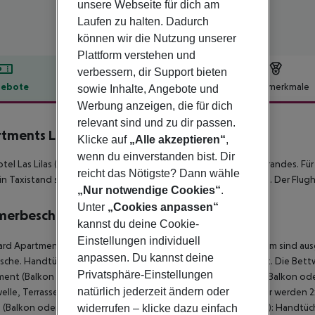
unsere Webseite für dich am
Laufen zu halten. Dadurch
können wir die Nutzung unserer
Plattform verstehen und
verbessern, dir Support bieten
ebote
Hotelbeschreibung
Hotelmerkmale
sowie Inhalte, Angebote und
Werbung anzeigen, die für dich
lbeschreibung
relevant sind und zu dir passen.
tments Las Lilas
Klicke auf
„Alle akzeptieren“
,
1
wenn du einverstanden bist. Dir
tel Las Lilas (Adults only) liegt in der Umgebung eines Sandstrandes. F
reicht das Nötigste? Dann wähle
in Taxistand sowie eine Bushaltestelle in etwa 1 km Entfernung. Der Flugha
„Nur notwendige Cookies“
.
Unter
„Cookies anpassen“
merbeschreibung
kannst du deine Cookie-
Einstellungen individuell
rd Apartment (Balkon oder Terrasse): Die Zimmer mit Wohnraum sind aus
anpassen. Du kannst deine
sche. Handtücher werden 2x pro Woche kostenlos gewechselt. Die Bett
Privatsphäre-Einstellungen
ent (Balkon oder Terrasse): Einzelbelegung Standard Studio (Balkon oder
natürlich jederzeit ändern oder
elle, Terrasse und Balkon. Badezimmer mit Dusche. Handtücher werden 
 (Balkon oder Terrasse): Standard Studio (Balkon oder Terrasse): Handt
widerrufen – klicke dazu einfach