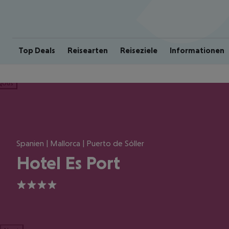
Top Deals
Reisearten
Reiseziele
Informationen
ious
Spanien | Mallorca | Puerto de Sóller
Hotel Es Port
4