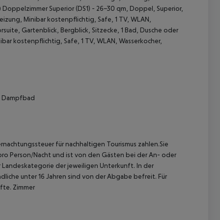
) Doppelzimmer Superior (DS1) - 26-30 qm, Doppel, Superior,
eizung, Minibar kostenpflichtig, Safe, 1 TV, WLAN,
rsuite, Gartenblick, Bergblick, Sitzecke, 1 Bad, Dusche oder
bar kostenpflichtig, Safe, 1 TV, WLAN, Wasserkocher,
 akzeptieren
na, Dampfbad
ernachtungssteuer für nachhaltigen Tourismus zahlen.Sie
. pro Person/Nacht und ist von den Gästen bei der An- oder
r Landeskategorie der jeweiligen Unterkunft. In der
dliche unter 16 Jahren sind von der Abgabe befreit. Für
lfte. Zimmer