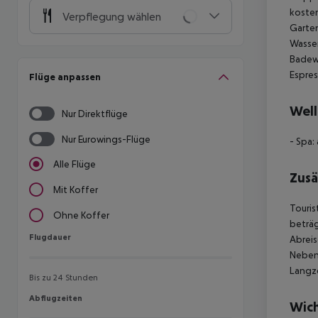
kosten
Verpflegung wählen
Garten
Wasser
Badewa
Espres
Flüge anpassen
Well
Nur Direktflüge
Nur Eurowings-Flüge
- Spa:
Alle Flüge
Zusä
Mit Koffer
Touris
Ohne Koffer
beträg
Flugdauer
Flugdauer
Abreis
Nebens
Langze
Bis zu 24 Stunden
Abflugzeiten
Abflugzeiten
Wich