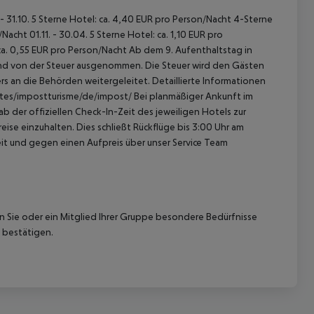
 - 31.10. 5 Sterne Hotel: ca. 4,40 EUR pro Person/Nacht 4-Sterne
acht 01.11. - 30.04. 5 Sterne Hotel: ca. 1,10 EUR pro
ca. 0,55 EUR pro Person/Nacht Ab dem 9. Aufenthaltstag in
sind von der Steuer ausgenommen. Die Steuer wird den Gästen
s an die Behörden weitergeleitet. Detaillierte Informationen
sites/impostturisme/de/impost/ Bei planmäßiger Ankunft im
 der offiziellen Check-In-Zeit des jeweiligen Hotels zur
ise einzuhalten. Dies schließt Rückflüge bis 3:00 Uhr am
t und gegen einen Aufpreis über unser Service Team
nn Sie oder ein Mitglied Ihrer Gruppe besondere Bedürfnisse
 bestätigen.