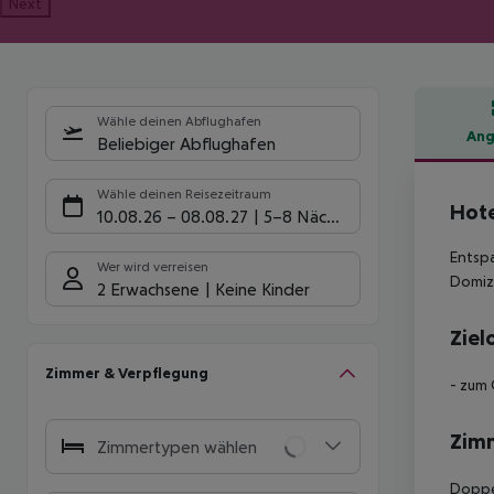
Next
Wähle deinen Abflughafen
Ang
Beliebiger Abflughafen
Hote
Wähle deinen Reisezeitraum
Hote
10.08.26
–
08.08.27
5-8 Nächte
Entspa
Wer wird verreisen
Domizi
2 Erwachsene
Keine Kinder
Ziel
Zimmer & Verpflegung
- zum 
Zim
Zimmertypen wählen
Doppel