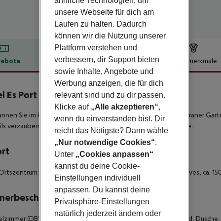
ähnliche Technologien, um
unsere Webseite für dich am
Laufen zu halten. Dadurch
können wir die Nutzung unserer
Plattform verstehen und
verbessern, dir Support bieten
ebote
Hotelbeschreibung
Hotelmerkmale
sowie Inhalte, Angebote und
lbeschreibung
Werbung anzeigen, die für dich
l Es Port
relevant sind und zu dir passen.
4
Klicke auf
„Alle akzeptieren“
,
nnen Sie im Herrenhaus im Herzen von Sóller inmitten mediterraner Gart
wenn du einverstanden bist. Dir
ls verzaubern und genießen Sie relaxtes Inselflair mit Ambiente.
reicht das Nötigste? Dann wähle
„Nur notwendige Cookies“
.
ort
Unter
„Cookies anpassen“
kannst du deine Cookie-
Ortszentrum: Port de Soller, ca. 150 m - zum Strand: Playa Es Traves, ca. 1
Einstellungen individuell
anpassen. Du kannst deine
merbeschreibung
Privatsphäre-Einstellungen
natürlich jederzeit ändern oder
zimmer (DB1) - 10-15 qm, Doppel, Gartenblick, Bergblick, 1 Bad, Dusche,