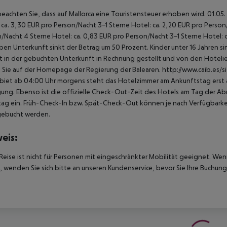
beachten Sie, dass auf Mallorca eine Touristensteuer erhoben wird. 01.05.
 ca. 3,30 EUR pro Person/Nacht 3-1 Sterne Hotel: ca. 2,20 EUR pro Person/N
/Nacht 4 Sterne Hotel: ca. 0,83 EUR pro Person/Nacht 3-1 Sterne Hotel: 
ben Unterkunft sinkt der Betrag um 50 Prozent. Kinder unter 16 Jahren 
t in der gebuchten Unterkunft in Rechnung gestellt und von den Hotelier
 Sie auf der Homepage der Regierung der Balearen. http://www.caib.es/
biet ab 04:00 Uhr morgens steht das Hotelzimmer am Ankunftstag erst ab
ung. Ebenso ist die offizielle Check-Out-Zeit des Hotels am Tag der Abre
ag ein. Früh-Check-In bzw. Spät-Check-Out können je nach Verfügbarkei
gebucht werden.
eis:
Reise ist nicht für Personen mit eingeschränkter Mobilität geeignet. We
 wenden Sie sich bitte an unseren Kundenservice, bevor Sie Ihre Buchung