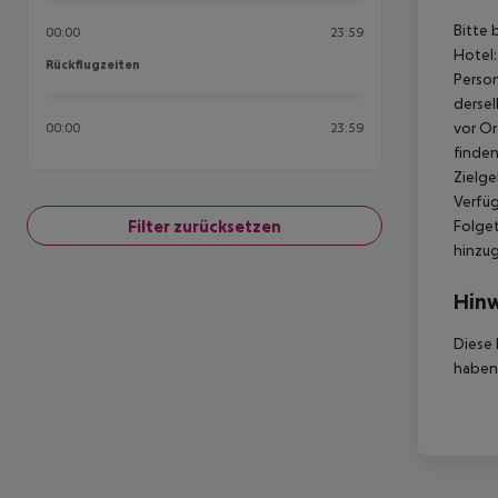
Bitte 
00:00
23:59
Hotel:
Rückflugzeiten
Rückflugzeiten
Person
dersel
vor Or
00:00
23:59
finden
Zielge
Verfüg
Filter zurücksetzen
Folget
hinzu
Hinw
Diese 
haben,