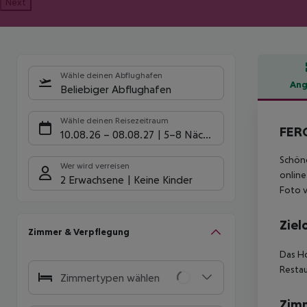
Next
Wähle deinen Abflughafen
Ang
Beliebiger Abflughafen
Hote
Wähle deinen Reisezeitraum
FERG
10.08.26
–
08.08.27
5-8 Nächte
Schöne
Wer wird verreisen
online
2 Erwachsene
Keine Kinder
Foto v
Ziel
Zimmer & Verpflegung
Das Ho
Restau
Zimmertypen wählen
Zim