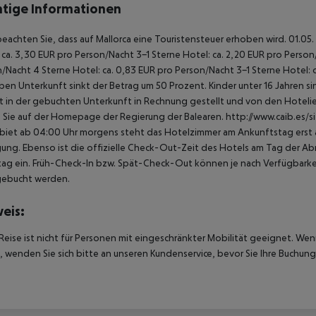
tige Informationen
beachten Sie, dass auf Mallorca eine Touristensteuer erhoben wird. 01.05.
 ca. 3,30 EUR pro Person/Nacht 3-1 Sterne Hotel: ca. 2,20 EUR pro Person/N
/Nacht 4 Sterne Hotel: ca. 0,83 EUR pro Person/Nacht 3-1 Sterne Hotel: 
ben Unterkunft sinkt der Betrag um 50 Prozent. Kinder unter 16 Jahren 
t in der gebuchten Unterkunft in Rechnung gestellt und von den Hotelier
 Sie auf der Homepage der Regierung der Balearen. http://www.caib.es/
biet ab 04:00 Uhr morgens steht das Hotelzimmer am Ankunftstag erst ab
ung. Ebenso ist die offizielle Check-Out-Zeit des Hotels am Tag der Abre
ag ein. Früh-Check-In bzw. Spät-Check-Out können je nach Verfügbarkei
gebucht werden.
eis:
Reise ist nicht für Personen mit eingeschränkter Mobilität geeignet. We
 wenden Sie sich bitte an unseren Kundenservice, bevor Sie Ihre Buchung