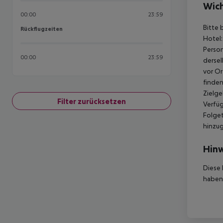
Wich
00:00
23:59
Bitte 
Rückflugzeiten
Rückflugzeiten
Hotel:
Person
00:00
23:59
dersel
vor Or
finden
Zielge
Filter zurücksetzen
Verfüg
Folget
hinzu
Hinw
Diese 
haben,