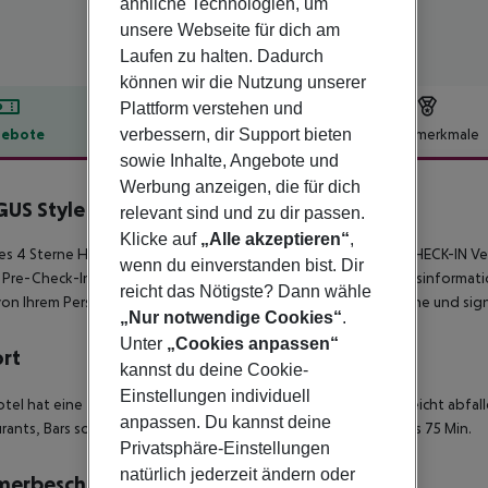
ähnliche Technologien, um
unsere Webseite für dich am
Laufen zu halten. Dadurch
können wir die Nutzung unserer
Plattform verstehen und
verbessern, dir Support bieten
ebote
Hotelbeschreibung
Hotelmerkmale
sowie Inhalte, Angebote und
lbeschreibung
Werbung anzeigen, die für dich
US Style Soller Beach
relevant sind und zu dir passen.
4
Klicke auf
„Alle akzeptieren“
,
s 4 Sterne Hotel mit Strandnähe!
JETZT NEU - ONLINE PRE-CHECK-IN
Ve
wenn du einverstanden bist. Dir
 Pre-Check-In von Fergus nutzen. Geben Sie Ihre Reservierungsinformat
reicht das Nötigste? Dann wähle
on Ihrem Personalausweis oder Reisepass mit Ihrem Smartphone und signi
„Nur notwendige Cookies“
.
Unter
„Cookies anpassen“
ort
kannst du deine Cookie-
Einstellungen individuell
tel hat eine zentrale Lage und ist nur durch eine Straße vom leicht abf
anpassen. Du kannst deine
rants, Bars sowie der Hafen. Die Transferzeit beträgt ca. 60 bis 75 Min.
Privatsphäre-Einstellungen
natürlich jederzeit ändern oder
merbeschreibung