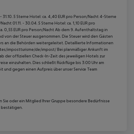
 - 31.10. 5 Sterne Hotel: ca. 4,40 EUR pro Person/Nacht 4-Sterne
acht 01.11. - 30.04. 5 Sterne Hotel: ca. 1,10 EUR pro
ca. 0,55 EUR pro Person/Nacht Ab dem 9. Aufenthaltstag in
sind von der Steuer ausgenommen. Die Steuer wird den Gästen
s an die Behörden weitergeleitet. Detaillierte Informationen
sites/impostturisme/de/impost/ Bei planmäßiger Ankunft im
 der offiziellen Check-In-Zeit des jeweiligen Hotels zur
ise einzuhalten. Dies schließt Rückflüge bis 3:00 Uhr am
t und gegen einen Aufpreis über unser Service Team
nn Sie oder ein Mitglied Ihrer Gruppe besondere Bedürfnisse
 bestätigen.