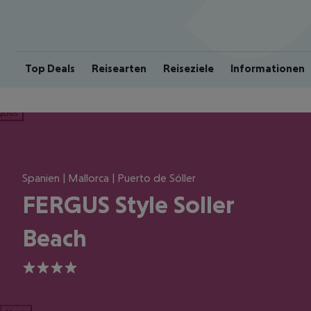
Top Deals
Reisearten
Reiseziele
Informationen
ious
Spanien | Mallorca | Puerto de Sóller
FERGUS Style Soller
Beach
4