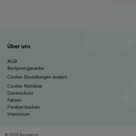
Footer
Footer navigation
Über uns
AGB
Bestpreisgarantie
Cookie-Einstellungen ändern
Cookie-Richtlinie
Datenschutz
Fakten
Flexibel buchen
Impressum
©
2026
Eurowings