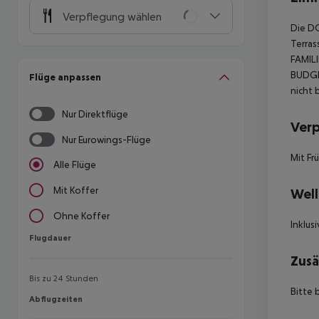
Verpflegung wählen
Die DO
Terras
FAMILI
BUDGE
Flüge anpassen
nicht 
Nur Direktflüge
Ver
Nur Eurowings-Flüge
Mit Fr
Alle Flüge
Mit Koffer
Well
Ohne Koffer
Inklus
Flugdauer
Flugdauer
Zusä
Bis zu 24 Stunden
Bitte 
Abflugzeiten
Abflugzeiten