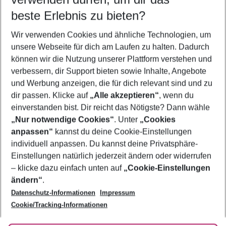
10.08.26
–
08.08.27
5-8 Nächte
beste Erlebnis zu bieten?
Wer wird verreisen
Wir verwenden Cookies und ähnliche Technologien, um
2 Erwachsene
Keine Kinder
unsere Webseite für dich am Laufen zu halten. Dadurch
können wir die Nutzung unserer Plattform verstehen und
Mehr Filter anzeigen
verbessern, dir Support bieten sowie Inhalte, Angebote
und Werbung anzeigen, die für dich relevant sind und zu
dir passen. Klicke auf
„Alle akzeptieren“
, wenn du
einverstanden bist. Dir reicht das Nötigste? Dann wähle
„Nur notwendige Cookies“
. Unter
„Cookies
anpassen“
kannst du deine Cookie-Einstellungen
Footer
Footer navigation
individuell anpassen. Du kannst deine Privatsphäre-
Über uns
Einstellungen natürlich jederzeit ändern oder widerrufen
AGB
– klicke dazu einfach unten auf
„Cookie-Einstellungen
Service & Hilfe
Bestpreisgarantie
ändern“
.
Datenschutz-Informationen
Impressum
Agenturbetreuung
Cookie-Einstellungen ändern
Folge uns
Barrierefreies Reisen
Cookie/Tracking-Informationen
Cookie-Richtlinie
Check-in
Datenschutz