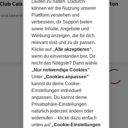
Laufen zu halten. Dadurch
Club Cala San Miguel, Curio Collection by Hilton
können wir die Nutzung unserer
Plattform verstehen und
 sind keine Veranstalterinfomationen verfügbar.
verbessern, dir Support bieten
sowie Inhalte, Angebote und
Werbung anzeigen, die für dich
relevant sind und zu dir passen.
Klicke auf
„Alle akzeptieren“
,
wenn du einverstanden bist. Dir
reicht das Nötigste? Dann wähle
„Nur notwendige Cookies“
.
Unter
„Cookies anpassen“
kannst du deine Cookie-
Einstellungen individuell
anpassen. Du kannst deine
Privatsphäre-Einstellungen
natürlich jederzeit ändern oder
widerrufen – klicke dazu einfach
unten auf
„Cookie-Einstellungen