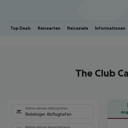
Top Deals
Reisearten
Reiseziele
Informationen
The Club Ca
Wähle deinen Abflughafen
Ang
Beliebiger Abflughafen
Hote
Wähle deinen Reisezeitraum