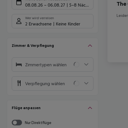
The 
08.08.26
–
06.08.27
5-8 Nächte
Leider
Wer wird verreisen
2 Erwachsene
Keine Kinder
Zimmer & Verpflegung
Zimmertypen wählen
Verpflegung wählen
Flüge anpassen
Nur Direktflüge