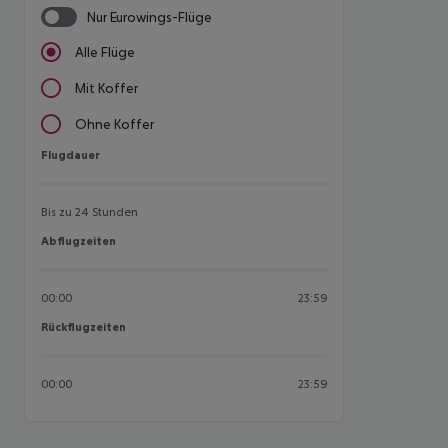
Nur Eurowings-Flüge
Alle Flüge
Mit Koffer
Ohne Koffer
Flugdauer
Flugdauer
Bis zu 24 Stunden
Abflugzeiten
Abflugzeiten
00:00
23:59
Rückflugzeiten
Rückflugzeiten
00:00
23:59