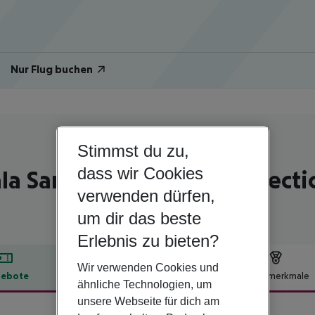
Nur Flug buchen
Stimmst du zu,
Spanien | Ibiza | Puerto de San Miguel
dass wir Cookies
la San Miguel, Curio Collecti
verwenden dürfen,
um dir das beste
Erlebnis zu bieten?
Wir verwenden Cookies und
ebote
Hotelbeschreibung
Hotelmerkmale
ähnliche Technologien, um
lbeschreibung
unsere Webseite für dich am