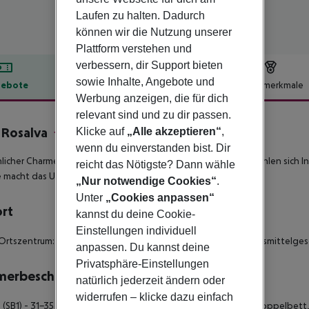
Laufen zu halten. Dadurch
können wir die Nutzung unserer
Plattform verstehen und
verbessern, dir Support bieten
sowie Inhalte, Angebote und
ebote
Hotelbeschreibung
Hotelmerkmale
Werbung anzeigen, die für dich
lbeschreibung
relevant sind und zu dir passen.
a Rosalva
Klicke auf
„Alle akzeptieren“
,
4
wenn du einverstanden bist. Dir
licher Charme prägt die Unterkünfte der Villa Rosalva – hier fühlen sic
reicht das Nötigste? Dann wähle
e macht das Urlaubserlebnis perfekt!
„Nur notwendige Cookies“
.
Unter
„Cookies anpassen“
ort
kannst du deine Cookie-
Einstellungen individuell
Ortszentrum: Puerto de la Cruz, ca. 2 km - zum nächsten Lebensmittelgesc
anpassen. Du kannst deine
Privatsphäre-Einstellungen
merbeschreibung
natürlich jederzeit ändern oder
widerrufen – klicke dazu einfach
 (SB1) - 31-35 qm, Studio, kombinierter Wohn-/Schlafraum, 1 Doppelbett,