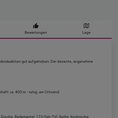
Bewertungen
Lage
h Individualisten gut aufgehoben. Der dezente, angenehme
häft: ca. 400 m - ruhig, am Ortsrand
 Dusche, Bademantel, 1 TV (Sat-TV), Küche, Kochnische,