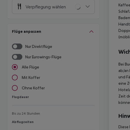
Kaffee
Verpflegung wählen
Schlaf
Badema
Handtu
Doppel
Flüge anpassen
(möbli
Nur Direktflüge
Wich
Nur Eurowings-Flüge
Bei Bu
Alle Flüge
ab/an 
und Fä
Mit Koffer
eine Z
Ohne Koffer
Hotelz
Zeit d
Flugdauer
Flugdauer
können
Bis zu 24 Stunden
Hinw
Abflugzeiten
Abflugzeiten
Diese 