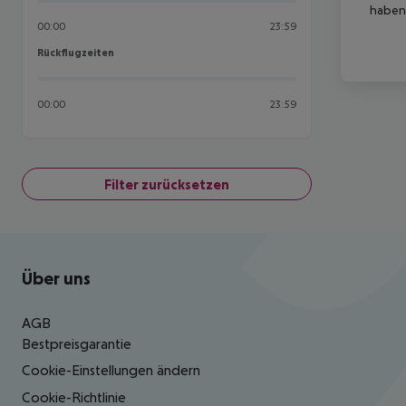
haben,
00:00
23:59
Rückflugzeiten
Rückflugzeiten
00:00
23:59
Filter zurücksetzen
Footer
Footer navigation
Über uns
AGB
Bestpreisgarantie
Cookie-Einstellungen ändern
Cookie-Richtlinie