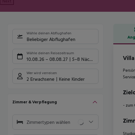
Next
Wähle deinen Abflughafen
Ang
Beliebiger Abflughafen
Hote
Wähle deinen Reisezeitraum
Vill
10.08.26
–
08.08.27
5-8 Nächte
Persön
Wer wird verreisen
Servic
2 Erwachsene
Keine Kinder
Ziel
Zimmer & Verpflegung
- zum 
Zim
Zimmertypen wählen
Studio