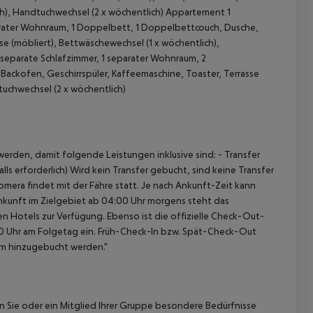
ch), Handtuchwechsel (2 x wöchentlich) Appartement 1
arater Wohnraum, 1 Doppelbett, 1 Doppelbettcouch, Dusche,
se (möbliert), Bettwäschewechsel (1 x wöchentlich),
2 separate Schlafzimmer, 1 separater Wohnraum, 2
Backofen, Geschirrspüler, Kaffeemaschine, Toaster, Terrasse
tuchwechsel (2 x wöchentlich)
 akzeptieren
erden, damit folgende Leistungen inklusive sind: - Transfer
ls erforderlich) Wird kein Transfer gebucht, sind keine Transfer
omera findet mit der Fähre statt. Je nach Ankunft-Zeit kann
nkunft im Zielgebiet ab 04:00 Uhr morgens steht das
en Hotels zur Verfügung. Ebenso ist die offizielle Check-Out-
:00 Uhr am Folgetag ein. Früh-Check-In bzw. Spät-Check-Out
am hinzugebucht werden."
nn Sie oder ein Mitglied Ihrer Gruppe besondere Bedürfnisse