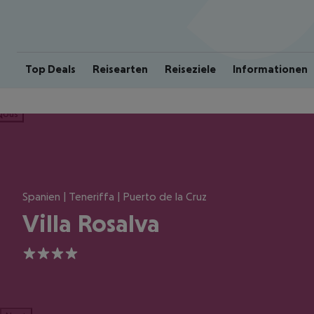
Top Deals
Reisearten
Reiseziele
Informationen
ious
Spanien | Teneriffa | Puerto de la Cruz
Villa Rosalva
4