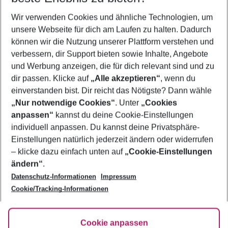
Wer wird verreisen
Wir verwenden Cookies und ähnliche Technologien, um
2 Erwachsene
Keine Kinder
unsere Webseite für dich am Laufen zu halten. Dadurch
können wir die Nutzung unserer Plattform verstehen und
Mehr Filter anzeigen
verbessern, dir Support bieten sowie Inhalte, Angebote
und Werbung anzeigen, die für dich relevant sind und zu
dir passen. Klicke auf
„Alle akzeptieren“
, wenn du
einverstanden bist. Dir reicht das Nötigste? Dann wähle
„Nur notwendige Cookies“
. Unter
„Cookies
anpassen“
kannst du deine Cookie-Einstellungen
Footer
Footer navigation
individuell anpassen. Du kannst deine Privatsphäre-
Über uns
Einstellungen natürlich jederzeit ändern oder widerrufen
AGB
– klicke dazu einfach unten auf
„Cookie-Einstellungen
Service & Hilfe
Bestpreisgarantie
ändern“
.
Datenschutz-Informationen
Impressum
Agenturbetreuung
Cookie-Einstellungen ändern
Folge uns
Barrierefreies Reisen
Cookie/Tracking-Informationen
Cookie-Richtlinie
Check-in
Datenschutz
FAQ
Fakten
Cookie anpassen
HanseMerkur Reiseversicherung
Flexibel buchen