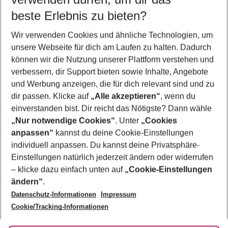
08.08.26
–
06.08.27
5-8 Nächte
beste Erlebnis zu bieten?
Wer wird verreisen
Wir verwenden Cookies und ähnliche Technologien, um
2 Erwachsene
Keine Kinder
unsere Webseite für dich am Laufen zu halten. Dadurch
können wir die Nutzung unserer Plattform verstehen und
Mehr Filter anzeigen
verbessern, dir Support bieten sowie Inhalte, Angebote
und Werbung anzeigen, die für dich relevant sind und zu
dir passen. Klicke auf
„Alle akzeptieren“
, wenn du
einverstanden bist. Dir reicht das Nötigste? Dann wähle
„Nur notwendige Cookies“
. Unter
„Cookies
anpassen“
kannst du deine Cookie-Einstellungen
Footer
Footer navigation
individuell anpassen. Du kannst deine Privatsphäre-
Über uns
Einstellungen natürlich jederzeit ändern oder widerrufen
AGB
– klicke dazu einfach unten auf
„Cookie-Einstellungen
Service & Hilfe
Bestpreisgarantie
ändern“
.
Datenschutz-Informationen
Impressum
Agenturbetreuung
Cookie-Einstellungen ändern
Folge uns
Barrierefreies Reisen
Cookie/Tracking-Informationen
Cookie-Richtlinie
Check-in
Datenschutz